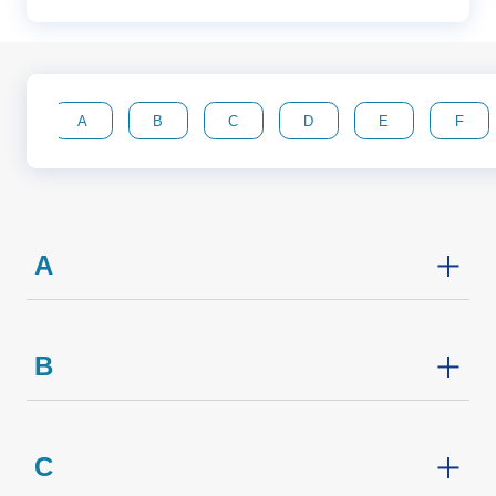
A
B
C
D
E
F
A
B
C