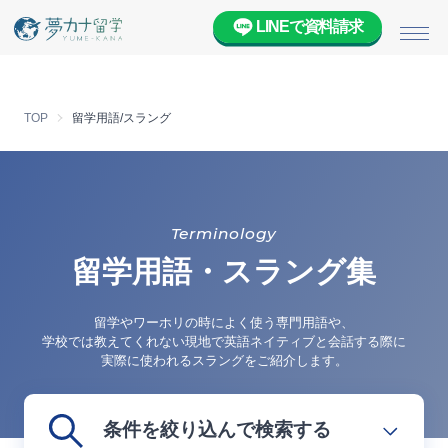
LINEで資料請求
メニ
TOP
留学用語/スラング
Terminology
留学用語・スラング集
留学やワーホリの時によく使う専門用語や、
学校では教えてくれない現地で英語ネイティブと会話する際に
実際に使われるスラングをご紹介します。
条件を絞り込んで検索する