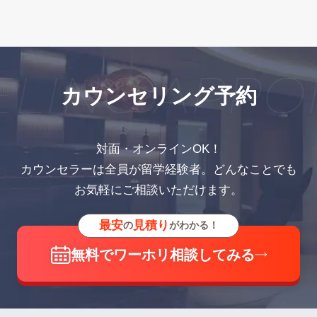
LING APPO
カウンセリング予約
対面・オンラインOK！
カウンセラーは全員が留学経験者。どんなことでも
お気軽にご相談いただけます。
最安
見積り
の
がわかる！
無料でワーホリ相談してみる