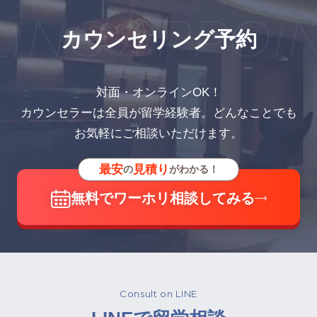
NG APPOIN
カウンセリング予約
対面・オンラインOK！
カウンセラーは全員が留学経験者。どんなことでも
お気軽にご相談いただけます。
最安
見積り
の
がわかる！
無料でワーホリ相談してみる
Consult on LINE