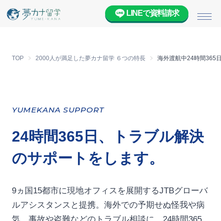
LINEで資料請求
メニ
TOP
2000人が満足した夢カナ留学 ６つの特長
海外渡航中24時間36
YUMEKANA SUPPORT
24時間365日、トラブル解決
のサポートをします。
9ヵ国15都市に現地オフィスを展開するJTBグローバ
ルアシスタンスと提携。海外での予期せぬ怪我や病
気、事故や盗難などのトラブル相談に、24時間365