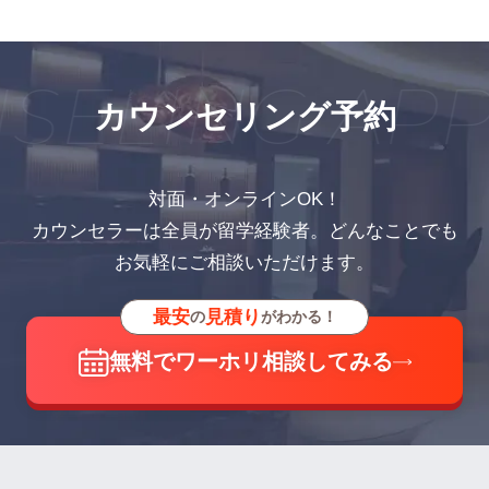
ELING APP
カウンセリング予約
対面・オンラインOK！
カウンセラーは全員が留学経験者。どんなことでも
お気軽にご相談いただけます。
最安
見積り
の
がわかる！
無料でワーホリ相談してみる