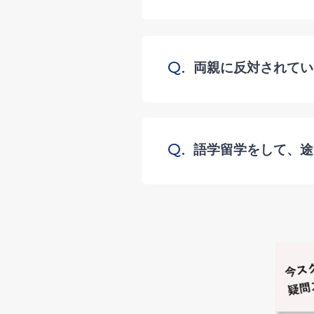
Q.
両親に反対されてい
Q.
語学留学をして、途