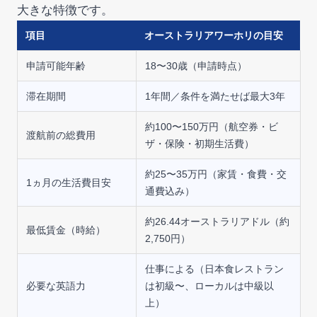
大きな特徴です。
項目
オーストラリアワーホリの目安
申請可能年齢
18〜30歳（申請時点）
滞在期間
1年間／条件を満たせば最大3年
約100〜150万円（航空券・ビ
渡航前の総費用
ザ・保険・初期生活費）
約25〜35万円（家賃・食費・交
1ヵ月の生活費目安
通費込み）
約26.44オーストラリアドル（約
最低賃金（時給）
2,750円）
仕事による（日本食レストラン
必要な英語力
は初級〜、ローカルは中級以
上）