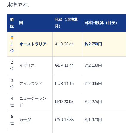
水準です。
順
時給（現地通
国
日本円換算（目安）
位
貨）
1
オーストラリア
AUD 26.44
約2,750円
位
2
イギリス
GBP 11.44
約2,130円
位
3
アイルランド
EUR 14.15
約2,335円
位
4
ニュージーラン
NZD 23.95
約2,275円
位
ド
5
カナダ
CAD 17.85
約1,970円
位