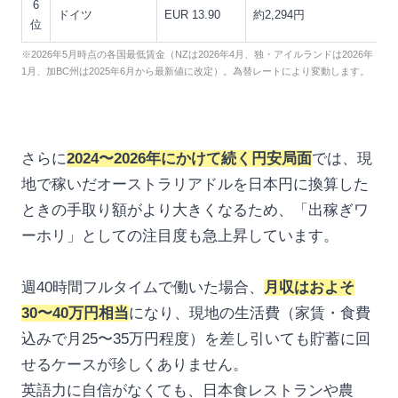
6
ドイツ
EUR 13.90
約2,294円
位
※2026年5月時点の各国最低賃金（NZは2026年4月、独・アイルランドは2026年
1月、加BC州は2025年6月から最新値に改定）。為替レートにより変動します。
さらに
2024〜2026年にかけて続く円安局面
では、現
地で稼いだオーストラリアドルを日本円に換算した
ときの手取り額がより大きくなるため、「出稼ぎワ
ーホリ」としての注目度も急上昇しています。
週40時間フルタイムで働いた場合、
月収はおよそ
30〜40万円相当
になり、現地の生活費（家賃・食費
込みで月25〜35万円程度）を差し引いても貯蓄に回
せるケースが珍しくありません。
英語力に自信がなくても、日本食レストランや農