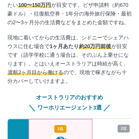
たい
100〜150万円
が目安です。ビザ申請料（約670
豪ドル）・往復航空券・1年分の海外旅行保険・最初
の2〜3ヶ月分の生活費などをまとめた金額ですね。
現地に着いてからの生活費は、シドニーでシェアハ
ウスに住む場合で
1ヶ月あたり
約20万円前後
が目安
です（語学学校に通う場合は、そのぶん上乗せにな
ります）。とはいえオーストラリアは時給が高く、
渡航2ヶ月目から働ける
ので、現地で稼ぎながら十
分カバーしていけますよ。
オーストラリアのおすすめ
＼
／
ワーホリエージェント3選
2位
1位