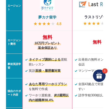
エージェン
ト
ラストリゾー
夢カナ留学
★
★
★
★
★
★
★
★
★
★
4
4.8
無料
エージェン
無料
10万円プレゼント
ト費用
返金保証あり
ネイティブ講師による
渡航
出発前の無料オンラ
事前英語学
前レッスン
会話
習
英語
面接・履歴書対策
マンツーマンレッス
あなた専用ワーホリプラン
全国43拠点で対面相
を無料で作成
すい
独自のサポ
ート内容
ワーホリ渡航後、
約3週間以
語学学校300校以上
内の就職率98.4%