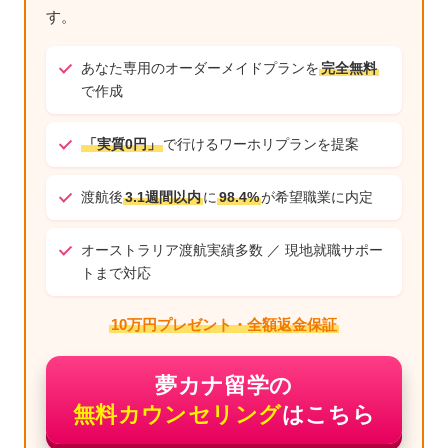
す。
あなた専用のオーダーメイドプランを
完全無料
で作成
「実質0円」
で行けるワーホリプランを提案
渡航後
3.1週間以内
に
98.4%
が希望職業に内定
オーストラリア渡航実績多数 ／ 現地就職サポー
トまで対応
10万円プレゼント・全額返金保証
夢カナ留学の
無料カウンセリング
はこちら