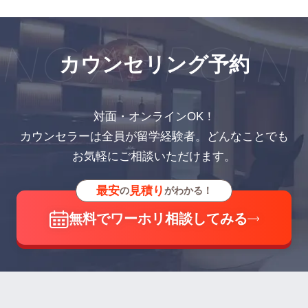
NG APPOIN
カウンセリング予約
対面・オンラインOK！
カウンセラーは全員が留学経験者。どんなことでも
お気軽にご相談いただけます。
最安
見積り
の
がわかる！
無料でワーホリ相談してみる