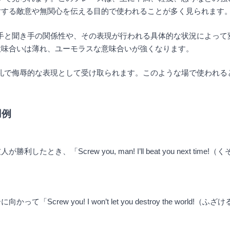
対する敵意や無関心を伝える目的で使われることが多く見られます
は、話し手と聞き手の関係性や、その表現が行われる具体的な状況によ
意味合いは薄れ、ユーモラスな意味合いが強くなります。
非常に失礼で侮辱的な表現として受け取られます。このような場で使わ
用例
とき、「Screw you, man! I’ll beat you next 
crew you! I won’t let you destroy the wo