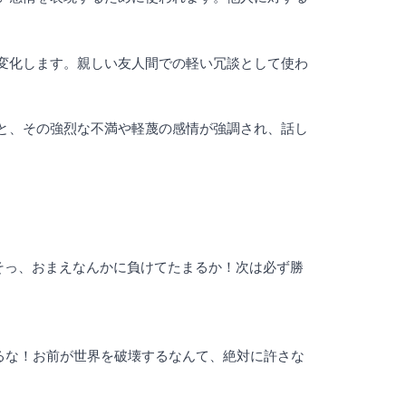
。
って変化します。親しい友人間での軽い冗談として使わ
れると、その強烈な不満や軽蔑の感情が強調され、話し
time!（くそっ、おまえなんかに負けてたまるか！次は必ず勝
rld!（ふざけるな！お前が世界を破壊するなんて、絶対に許さな