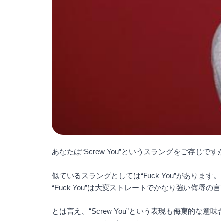
あなたは“Screw You”というスラングをご存じです
似ているスラングとしては“Fuck You”があります。
“Fuck You”は大変ストレートでかなり強い侮辱の
とは言え、“Screw You”という表現も侮蔑