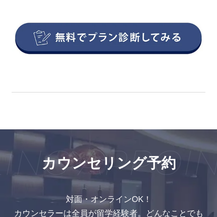
NG APPOIN
カウンセリング予約
対面・オンラインOK！
カウンセラーは全員が留学経験者。どんなことでも