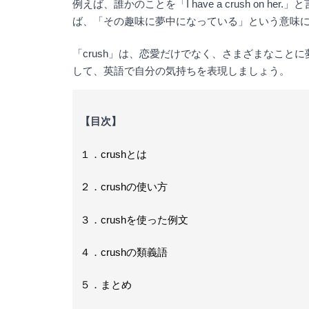
例えば、誰かのことを「I have a crush on h
ば、「その趣味に夢中になっている」という意味
「crush」は、恋愛だけでなく、さまざまなこと
して、英語で自分の気持ちを表現しましょう。
【目次】
１．crushとは
２．crushの使い方
３．crushを使った例文
４．crushの類義語
５．まとめ