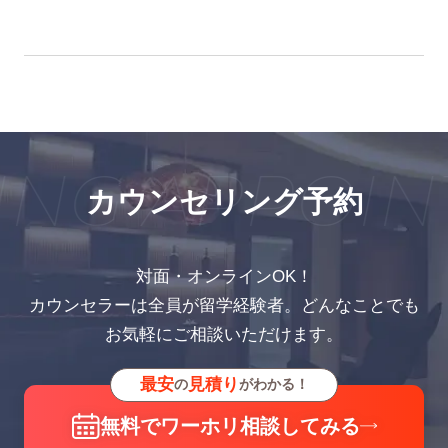
NG APPOIN
カウンセリング予約
対面・オンラインOK！
カウンセラーは全員が留学経験者。どんなことでも
お気軽にご相談いただけます。
最安
見積り
の
がわかる！
無料でワーホリ相談してみる