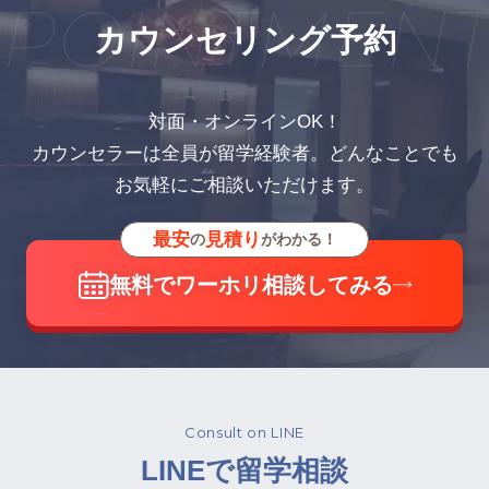
POINTMENT
カウンセリング予約
対面・オンラインOK！
カウンセラーは全員が留学経験者。どんなことでも
お気軽にご相談いただけます。
最安
見積り
の
がわかる！
無料でワーホリ相談してみる
Consult on LINE
LINEで留学相談