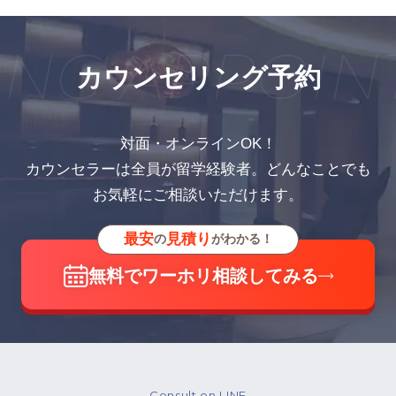
NG APPOIN
カウンセリング予約
対面・オンラインOK！
カウンセラーは全員が留学経験者。どんなことでも
お気軽にご相談いただけます。
最安
見積り
の
がわかる！
無料でワーホリ相談してみる
Consult on LINE