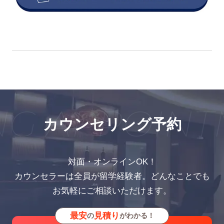
G APPOINT
カウンセリング予約
対面・オンラインOK！
カウンセラーは全員が留学経験者。どんなことでも
お気軽にご相談いただけます。
最安
見積り
の
がわかる！