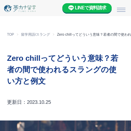
LINEで資料請求
メニ
TOP
留学用語/スラング
Zero chillってどういう意味？若者の間で
Zero chillってどういう意味？若
者の間で使われるスラングの使
い方と例文
更新日：2023.10.25