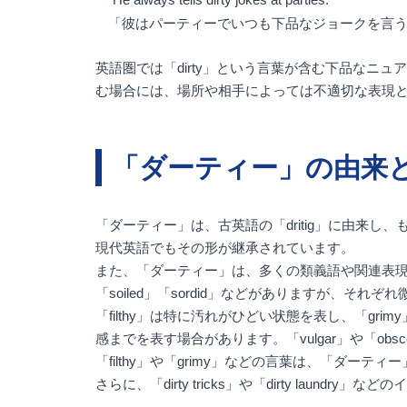
「彼はパーティーでいつも下品なジョークを言
英語圏では「dirty」という言葉が含む下品な
む場合には、場所や相手によっては不適切な表現
「ダーティー」の由来
「ダーティー」は、古英語の「dritig」に由来し
現代英語でもその形が継承されています。
また、「ダーティー」は、多くの類義語や関連表現が
「soiled」「sordid」などがありますが、
「filthy」は特に汚れがひどい状態を表し、「gr
感までを表す場合があります。「vulgar」や「ob
「filthy」や「grimy」などの言葉は、「
さらに、「dirty tricks」や「dirty l