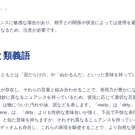
う。」
ニュアンスに敏感な場合があり、相手との関係や状況によっては使用
となるため、注意が必要です。
と類義語
、もともとは「泥だらけの」や「ぬかるんだ」といった意味を持ってい
存在し、それらの言葉と組み合わせることで、表現力が豊かになります。
それぞれ微妙に異なるニュアンスを持っているため、状況に応じて適切な
imy」は物についた汚れや油、泥などを表します。「nasty」は「di
scene」は、「dirty」よりも性的な意味合いが強く、下品で不快な
ダーティー」と似た意味を持ちますが、それぞれ異なるニュアンスを持っ
aundry」などのイディオムも存在し、これらの表現を駆使することで、よ