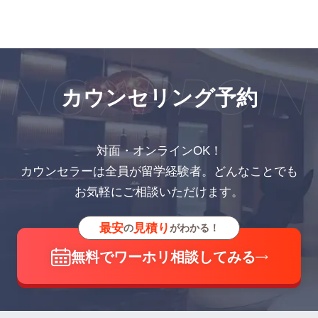
NG APPOIN
カウンセリング予約
対面・オンラインOK！
カウンセラーは全員が留学経験者。どんなことでも
お気軽にご相談いただけます。
最安
見積り
の
がわかる！
無料でワーホリ相談してみる