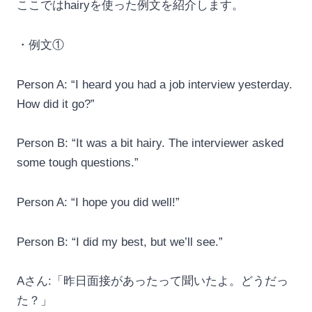
ここではhairyを使った例文を紹介します。
・例文①
Person A: “I heard you had a job interview yesterday.
How did it go?”
Person B: “It was a bit hairy. The interviewer asked
some tough questions.”
Person A: “I hope you did well!”
Person B: “I did my best, but we’ll see.”
Aさん:「昨日面接があったって聞いたよ。どうだっ
た？」