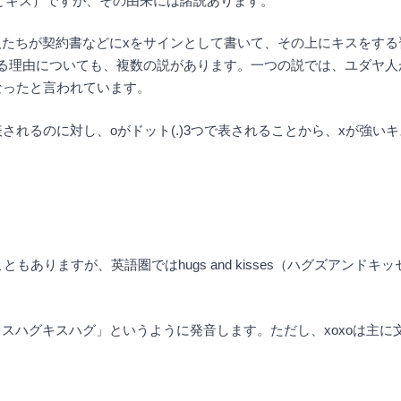
s（ハグとキス）ですが、その由来には諸説あります。
たちが契約書などにxをサインとして書いて、その上にキスをする
る理由についても、複数の説があります。一つの説では、ユダヤ人
なったと言われています。
で表されるのに対し、oがドット(.)3つで表されることから、xが強
ますが、英語圏ではhugs and kisses（ハグズアンドキッセズ）やk
スハグキスハグ」というように発音します。ただし、xoxoは主に