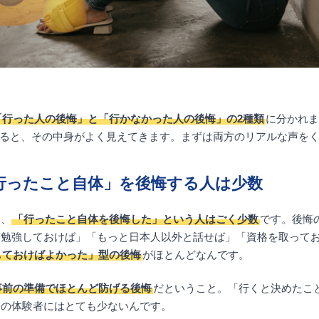
「行った人の後悔」と「行かなかった人の後悔」の2種類
に分かれます
理すると、その中身がよく見えてきます。まずは両方のリアルな声を
行ったこと自体」を後悔する人は少数
と、
「行ったこと自体を後悔した」という人はごく少数
です。後悔
を勉強しておけば」「もっと日本人以外と話せば」「資格を取って
しておけばよかった」型の後悔
がほとんどなんです。
事前の準備でほとんど防げる後悔
だということ。「行くと決めたこ
際の体験者にはとても少ないんです。