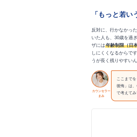
「もっと若い
反対に、行かなかっ
いた人も、30歳を過
ザには
年齢制限（日本
しにくくなるからで
うが長く残りやすい
ここまでを
後悔」は、
カウンセラー
で考えてみ
まみ