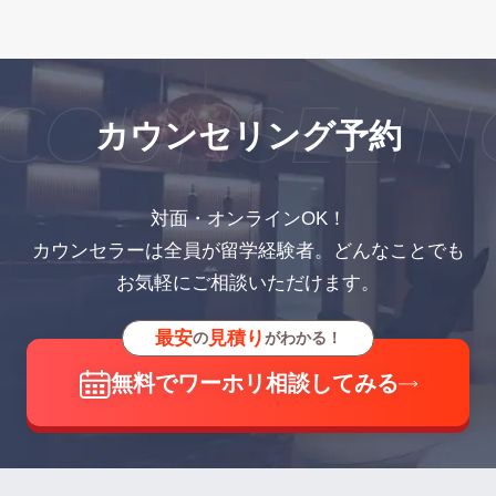
OUNSELING
カウンセリング予約
対面・オンラインOK！
カウンセラーは全員が留学経験者。どんなことでも
お気軽にご相談いただけます。
最安
見積り
の
がわかる！
無料でワーホリ相談してみる