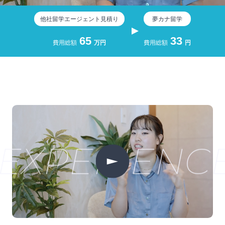
他社留学エージェント見積り
夢カナ留学
65
33
費用総額
万円
費用総額
円
EXPERIENC