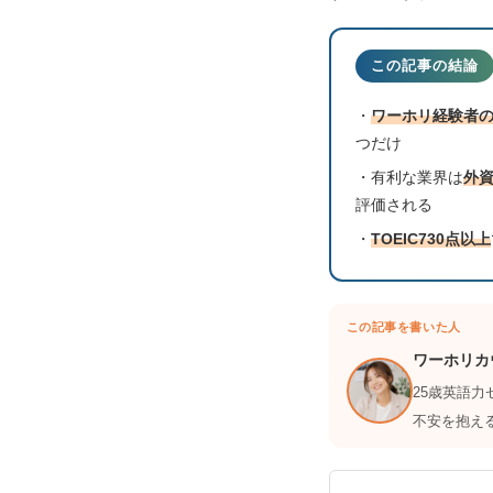
この記事の結論
・
ワーホリ経験者
つだけ
・有利な業界は
外
評価される
・
TOEIC730点以上
この記事を書いた人
ワーホリカ
25歳英語
不安を抱え