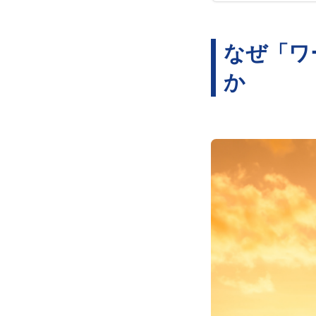
なぜ「ワ
か