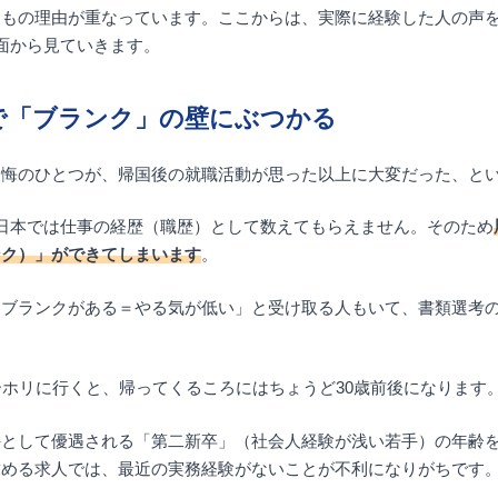
つもの理由が重なっています。ここからは、実際に経験した人の声
面から見ていきます。
で「ブランク」の壁にぶつかる
後悔のひとつが、帰国後の就職活動が思った以上に大変だった、と
日本では仕事の経歴（職歴）として数えてもらえません。そのため
ンク）」ができてしまいます
。
「ブランクがある＝やる気が低い」と受け取る人もいて、書類選考
ーホリに行くと、帰ってくるころにはちょうど30歳前後になります
手として優遇される「第二新卒」（社会人経験が浅い若手）の年齢
求める求人では、最近の実務経験がないことが不利になりがちです