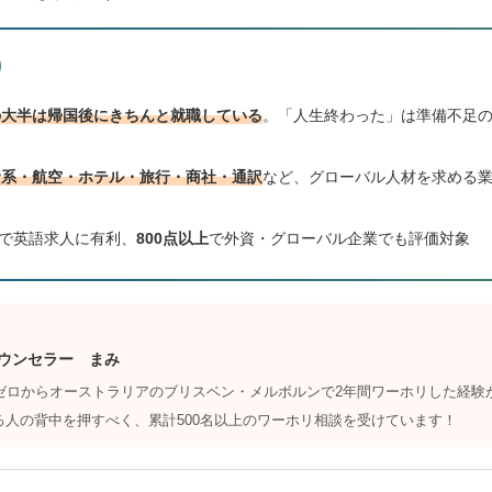
の大半は帰国後にきちんと就職している
。「人生終わった」は準備不足
資系・航空・ホテル・旅行・商社・通訳
など、グローバル人材を求める
で英語求人に有利、
800点以上
で外資・グローバル企業でも評価対象
ウンセラー まみ
力ゼロからオーストラリアのブリスベン・メルボルンで2年間ワーホリした経験
る人の背中を押すべく、累計500名以上のワーホリ相談を受けています！