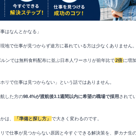
仕事はなんとかなる」
、現地で仕事が見つからず途方に暮れている方は少なくありません
ルボルンでは無料食料配布に並ぶ日本人ワーホリが前年比で
2倍
に増
ーホリで仕事は見つからない」という話ではありません。
渡航した方の
98.4%が渡航後3.1週間以内に希望の職場で採用
されて
うかは、
「準備と探し方」
で大きく変わるのです。
ホリで仕事が見つからない原因と今すぐできる解決策を、夢カナ生