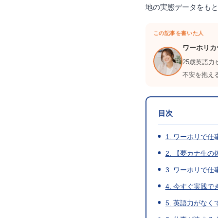
地の実態データをも
この記事を書いた人
ワーホリカ
25歳英語
不安を抱え
目次
1. ワーホリで
2. 【夢カナ生
3. ワーホリで
4. 今すぐ実践
5. 英語力がな