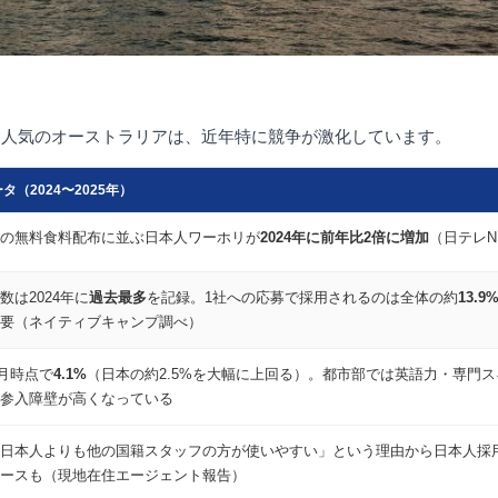
も人気のオーストラリアは、近年特に競争が激化しています。
（2024〜2025年）
の無料食料配布に並ぶ日本人ワーホリが
2024年に前年比2倍に増加
（日テレN
は2024年に
過去最多
を記録。1社への応募で採用されるのは全体の約
13.9
要（ネイティブキャンプ調べ）
3月時点で
4.1%
（日本の約2.5%を大幅に上回る）。都市部では英語力・専門
参入障壁が高くなっている
日本人よりも他の国籍スタッフの方が使いやすい」という理由から日本人採
ースも（現地在住エージェント報告）