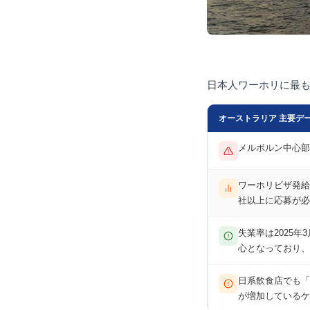
日本人ワーホリに最
オーストラリア 主要データ
メルボルン中心部
ワーホリビザ発給数
社以上に応募が必
失業率は2025年
心となっており、
日系飲食店でも「
が増加しているケ