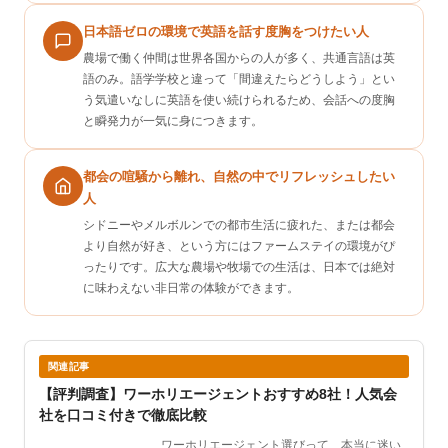
日本語ゼロの環境で英語を話す度胸をつけたい人
農場で働く仲間は世界各国からの人が多く、共通言語は英
語のみ。語学学校と違って「間違えたらどうしよう」とい
う気遣いなしに英語を使い続けられるため、会話への度胸
と瞬発力が一気に身につきます。
都会の喧騒から離れ、自然の中でリフレッシュしたい
人
シドニーやメルボルンでの都市生活に疲れた、または都会
より自然が好き、という方にはファームステイの環境がぴ
ったりです。広大な農場や牧場での生活は、日本では絶対
に味わえない非日常の体験ができます。
関連記事
【評判調査】ワーホリエージェントおすすめ8社！人気会
社を口コミ付きで徹底比較
ワーホリエージェント選びって、本当に迷い