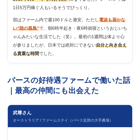
1日5万円稼ぐ人もいるそうでびっくり。
宿はファーム内で週100ドルと激安。ただし
電波も届かな
い“陸の孤島”
で、朝6時半起き・夜6時就寝というおじいち
ゃんみたいな生活でした（笑）。最初の1週間は体より心
が参りましたが、日本では絶対にできない
自分と向き合え
る貴重な時間
でした。
パースの好待遇ファームで働いた話
｜最高の仲間にも出会えた
武尊さん
オーストラリア / ファームステイ（パース近郊の大手農場）