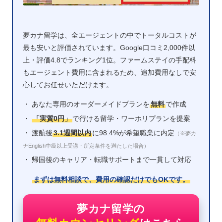
夢カナ留学は、全エージェントの中でトータルコストが
最も安いと評価されています。Google口コミ2,000件以
上・評価4.8でランキング1位。ファームステイの手配料
もエージェント費用に含まれるため、追加費用なしで安
心してお任せいただけます。
・ あなた専用のオーダーメイドプランを
無料
で作成
・
「実質0円」
で行ける留学・ワーホリプランを提案
・ 渡航後
3.1週間以内
に98.4%が希望職業に内定
（※夢カ
ナEnglish中級以上受講・所定条件を満たした場合）
・ 帰国後のキャリア・転職サポートまで一貫して対応
まずは無料相談で、費用の確認だけでもOKです。
夢カナ留学の