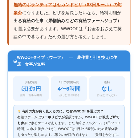
無給のボランティアはセカンドビザ（88日ルール）の対
象外
になりました。ビザを延長したいなら、給料明細が
出る
有給の仕事（果物摘みなどの有給ファームジョブ）
を選ぶ必要があります。WWOOFは「お金をおさえて英
語の中で暮らす」ための選び方と考えましょう。
WWOOFタイプ（ウーフ） ― 農作業と引き換えに住
居・食事が無料
月額費用
1日の労働時間
給料
ほぼ0円
4〜6時間
なし
住居・食事が無料
残りは自由時間
貯金は増えない
有給の方が良く見えるのに、なぜWWOOFを選ぶの？
有給ファームは
ワーホリビザが必須
ですが、WWOOFは
観光ビザで
も参加できる
ケースがあります。また有給はフルタイム（1日8〜10
時間）の体力勝負ですが、WWOOFは1日4〜6時間のため農業体験
をゆったり楽しめます。稼ぐのが目的ではなく、「費用をかけずに