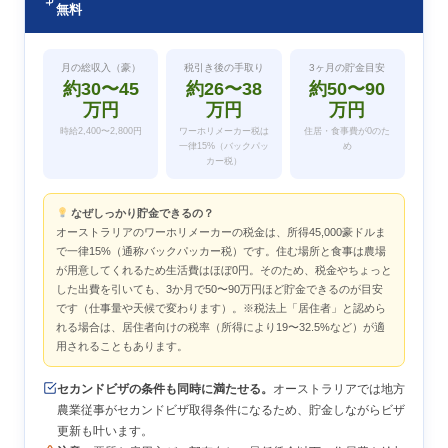
無料
月の総収入（豪）
税引き後の手取り
3ヶ月の貯金目安
約30〜45
約26〜38
約50〜90
万円
万円
万円
時給2,400〜2,800円
ワーホリメーカー税は
住居・食事費が0のた
一律15%（バックパッ
め
カー税）
なぜしっかり貯金できるの？
オーストラリアのワーホリメーカーの税金は、所得45,000豪ドルま
で一律15%（通称バックパッカー税）です。住む場所と食事は農場
が用意してくれるため生活費はほぼ0円。そのため、税金やちょっと
した出費を引いても、3か月で50〜90万円ほど貯金できるのが目安
です（仕事量や天候で変わります）。※税法上「居住者」と認めら
れる場合は、居住者向けの税率（所得により19〜32.5%など）が適
用されることもあります。
セカンドビザの条件も同時に満たせる。
オーストラリアでは地方
農業従事がセカンドビザ取得条件になるため、貯金しながらビザ
更新も叶います。