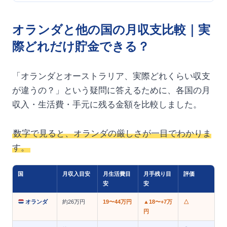
オランダと他の国の月収支比較｜実
際どれだけ貯金できる？
「オランダとオーストラリア、実際どれくらい収支
が違うの？」という疑問に答えるために、各国の月
収入・生活費・手元に残る金額を比較しました。
数字で見ると、オランダの厳しさが一目でわかりま
す。
国
月収入目安
月生活費目
月手残り目
評価
安
安
オランダ
約26万円
19〜44万円
▲18〜+7万
△
円