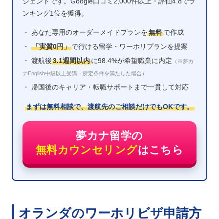
ジェントです。Google口コミ2,000件以上・評価4.8でラ
ンキング1位を獲得。
・ あなた専用のオーダーメイドプランを
無料
で作成
・
「実質0円」
で行ける留学・ワーホリプランを提案
・ 渡航後
3.1週間以内
に98.4%が希望職業に内定
（※夢カ
ナEnglish中級以上受講・所定条件を満たした場合）
・ 帰国後のキャリア・転職サポートまで一貫して対応
まずは無料相談で、渡航先のご相談だけでもOKです。
夢カナ留学の
無料カウンセリング
はこちら
オランダのワーホリビザ申請方