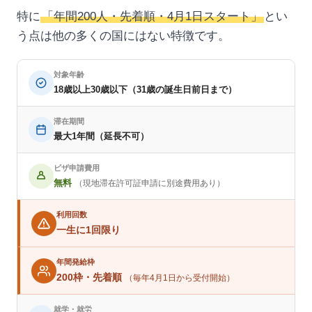
特に
「年間200人・先着順・4月1日スタート」
とい
う点は他の多くの国にはない特徴です。
対象年齢
18歳以上30歳以下（31歳の誕生日前日まで）
滞在期間
最大1年間（延長不可）
ビザ申請費用
無料
（現地滞在許可証申請に別途費用あり）
利用回数
一生に1回限り
年間発給枠
200枠・先着順
（毎年4月1日から受付開始）
就学・就労