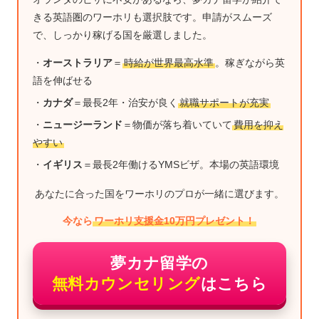
きる英語圏のワーホリも選択肢です。申請がスムーズ
で、しっかり稼げる国を厳選しました。
・
オーストラリア
＝
時給が世界最高水準
。稼ぎながら英
語を伸ばせる
・
カナダ
＝最長2年・治安が良く
就職サポートが充実
・
ニュージーランド
＝物価が落ち着いていて
費用を抑え
やすい
・
イギリス
＝最長2年働けるYMSビザ。本場の英語環境
あなたに合った国をワーホリのプロが一緒に選びます。
今なら
ワーホリ支援金10万円プレゼント！
夢カナ留学の
無料カウンセリング
はこちら