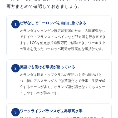
両方まとめて確認しておきましょう。
ビザなしでヨーロッパを自由に旅できる
1
オランダはシェンゲン協定加盟国のため、入国審査なし
でドイツ・フランス・スペインなど27カ国を行き来でき
ます。LCCを使えば片道数万円で移動でき、ワーホリ中
の週末を使ったヨーロッパ周遊が現実的な選択肢です。
英語でも働ける環境が整っている
2
オランダは世界トップクラスの英語力を持つ国のひと
つ。特にアムステルダムでは英語だけで仕事・生活が成
立するケースが多く、オランダ語が話せなくてもスター
トしやすいのが強みです。
ワークライフバランスが世界最高水準
3