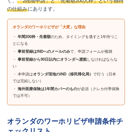
く、
「2段階申請」と「先着順200人枠」という独特
の仕組み
にあります。
オランダのワーホリビザが「大変」な理由
・
年間200枠・先着順
のため、タイミングを逃すと1年待つこ
とになる
・
事前登録はINDへのメールのみ
で、申請フォームが複雑
・
事前登録から90日以内にオランダへ渡航
しなければならな
い
・ 本申請は
オランダ現地のIND（移民帰化局）
で行う（日本
では完結しない）
・
海外医療保険は1年間カバーのもの
が必須（クレカ付帯保険
では不可）
オランダのワーホリビザ申請条件チ
ェックリスト