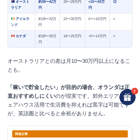
オースト
約38〜42万
20〜28万円
+10〜20万
◎
ラリア
円
円
アイルラ
約28〜32万
22〜30万円
0〜+10万円
○
ンド
円
カナダ
約28〜35万
18〜25万円
+5〜14万円
○
円
オーストラリアとの差は月10〜30万円以上になるこ
とも。
「稼いで貯金したい」が目的の場合、オランダは正
直おすすめしにくい
のが現実です。郊外エリア・シ
ェアハウス活用で生活費を抑えれば黒字は可能です
が、英語圏と比べると余裕がありません。
関連記事