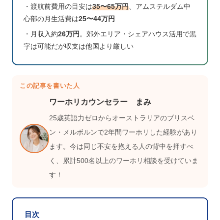
・渡航前費用の目安は
35〜65万円
、アムステルダム中
心部の月生活費は
25〜44万円
・月収入約
26万円
。郊外エリア・シェアハウス活用で黒
字は可能だが収支は他国より厳しい
この記事を書いた人
ワーホリカウンセラー まみ
25歳英語力ゼロからオーストラリアのブリスベ
ン・メルボルンで2年間ワーホリした経験があり
ます。今は同じ不安を抱える人の背中を押すべ
く、累計500名以上のワーホリ相談を受けていま
す！
目次