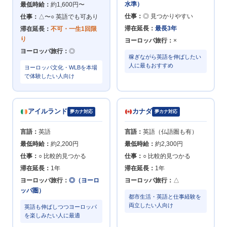
水準）
最低時給：
約1,600円〜
仕事：
◎ 見つかりやすい
仕事：
△〜○ 英語でも可あり
滞在延長：
最長3年
滞在延長：
不可・一生1回限
り
ヨーロッパ旅行：
×
ヨーロッパ旅行：
◎
稼ぎながら英語を伸ばしたい
人に最もおすすめ
ヨーロッパ文化・WLBを本場
で体験したい人向け
アイルランド
カナダ
夢カナ対応
夢カナ対応
言語：
英語
言語：
英語（仏語圏も有）
最低時給：
約2,200円
最低時給：
約2,300円
仕事：
○ 比較的見つかる
仕事：
○ 比較的見つかる
滞在延長：
1年
滞在延長：
1年
ヨーロッパ旅行：
◎（ヨーロ
ヨーロッパ旅行：
△
ッパ圏）
都市生活・英語と仕事経験を
両立したい人向け
英語も伸ばしつつヨーロッパ
を楽しみたい人に最適