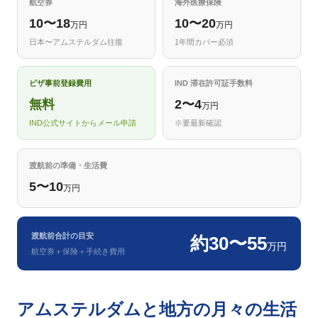
航空券
海外医療保険
10〜18
10〜20
万円
万円
日本〜アムステルダム往復
1年間カバー必須
ビザ事前登録費用
IND 滞在許可証手数料
無料
2〜4
万円
IND公式サイトからメール申請
※要最新確認
渡航前の準備・生活費
5〜10
万円
渡航前合計の目安
約30〜55
万円
航空券＋保険＋手続き費用
アムステルダムと地方の月々の生活