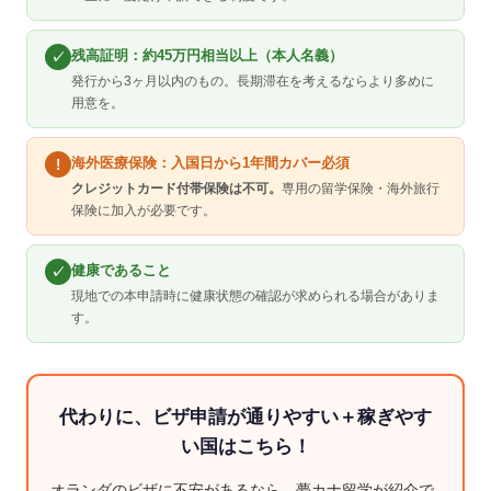
残高証明：約45万円相当以上（本人名義）
✓
発行から3ヶ月以内のもの。長期滞在を考えるならより多めに
用意を。
海外医療保険：入国日から1年間カバー必須
!
クレジットカード付帯保険は不可。
専用の留学保険・海外旅行
保険に加入が必要です。
健康であること
✓
現地での本申請時に健康状態の確認が求められる場合がありま
す。
代わりに、ビザ申請が通りやすい＋稼ぎやす
い国はこちら！
オランダのビザに不安があるなら、夢カナ留学が紹介で