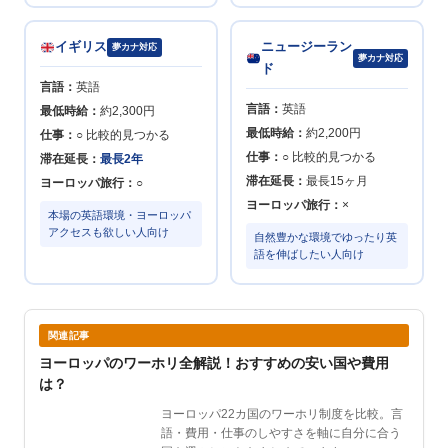
イギリス
ニュージーラン
夢カナ対応
夢カナ対応
ド
言語：
英語
言語：
英語
最低時給：
約2,300円
最低時給：
約2,200円
仕事：
○ 比較的見つかる
仕事：
○ 比較的見つかる
滞在延長：
最長2年
滞在延長：
最長15ヶ月
ヨーロッパ旅行：
○
ヨーロッパ旅行：
×
本場の英語環境・ヨーロッパ
アクセスも欲しい人向け
自然豊かな環境でゆったり英
語を伸ばしたい人向け
関連記事
ヨーロッパのワーホリ全解説！おすすめの安い国や費用
は？
ヨーロッパ22カ国のワーホリ制度を比較。言
語・費用・仕事のしやすさを軸に自分に合う