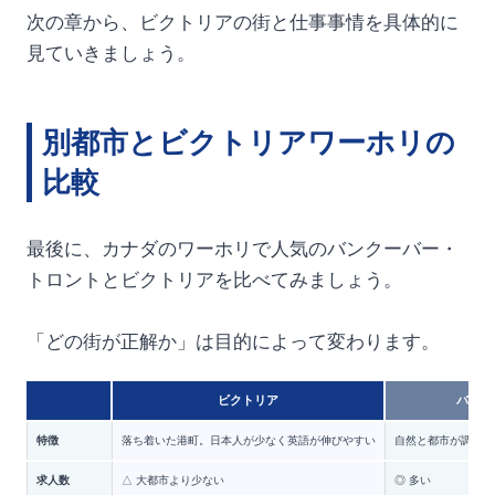
次の章から、ビクトリアの街と仕事事情を具体的に
見ていきましょう。
別都市とビクトリアワーホリの
比較
最後に、カナダのワーホリで人気のバンクーバー・
トロントとビクトリアを比べてみましょう。
「どの街が正解か」は目的によって変わります。
ビクトリア
バンク
特徴
落ち着いた港町。日本人が少なく英語が伸びやすい
自然と都市が調和した
求人数
△ 大都市より少ない
◎ 多い