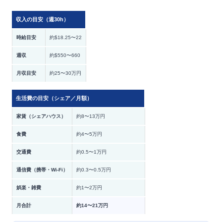
収入の目安（週30h）
時給目安
約$18.25〜22
週収
約$550〜660
月収目安
約25〜30万円
生活費の目安（シェア／月額）
家賃（シェアハウス）
約8〜13万円
食費
約4〜5万円
交通費
約0.5〜1万円
通信費（携帯・Wi-Fi）
約0.3〜0.5万円
娯楽・雑費
約1〜2万円
月合計
約14〜21万円