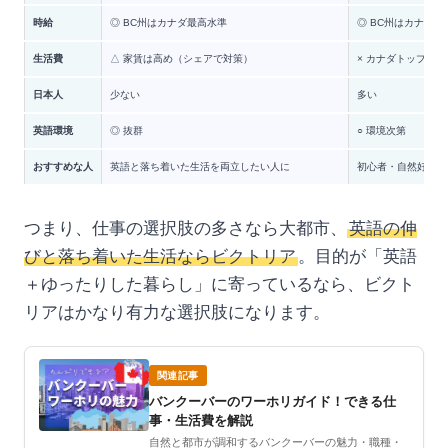
時給
◎ BC州はカナダ最高水準
◎ BC州はカナダ最
生活費
△ 家賃は高め（シェアで対策）
× カナダトップ級に
日本人
少ない
多い
英語環境
◎ 抜群
○ 環境次第
おすすめな人
英語と落ち着いた生活を両立したい人に
初心者・自然好き・
つまり、仕事の選択肢の多さなら大都市、
英語の伸
びと落ち着いた生活ならビクトリア
。目的が「英語
＋ゆったりした暮らし」に寄っているなら、ビクト
リアはかなり有力な選択肢になります。
関連記事
バンクーバーのワーホリガイド！できる仕
事・生活費を解説
自然と都市が調和するバンクーバーの魅力・職種・