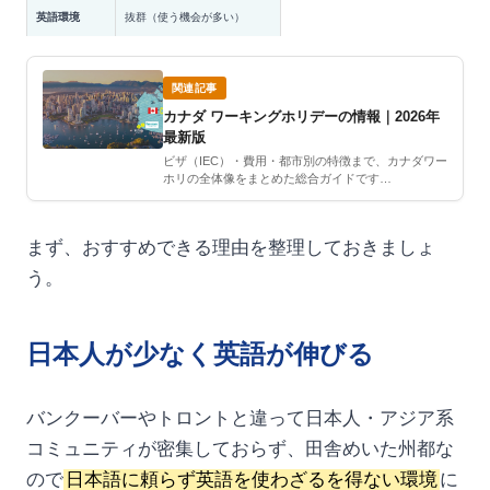
英語環境
抜群（使う機会が多い）
関連記事
カナダ ワーキングホリデーの情報｜2026年
最新版
ビザ（IEC）・費用・都市別の特徴まで、カナダワー
ホリの全体像をまとめた総合ガイドです…
まず、おすすめできる理由を整理しておきましょ
う。
日本人が少なく英語が伸びる
バンクーバーやトロントと違って日本人・アジア系
コミュニティが密集しておらず、田舎めいた州都な
ので
日本語に頼らず英語を使わざるを得ない環境
に