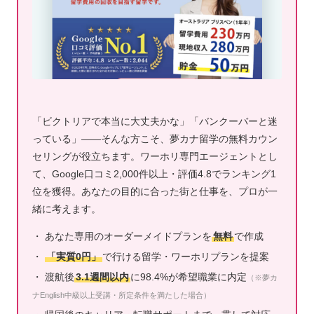
「ビクトリアで本当に大丈夫かな」「バンクーバーと迷
っている」——そんな方こそ、夢カナ留学の無料カウン
セリングが役立ちます。ワーホリ専門エージェントとし
て、Google口コミ2,000件以上・評価4.8でランキング1
位を獲得。あなたの目的に合った街と仕事を、プロが一
緒に考えます。
・ あなた専用のオーダーメイドプランを
無料
で作成
・
「実質0円」
で行ける留学・ワーホリプランを提案
・ 渡航後
3.1週間以内
に98.4%が希望職業に内定
（※夢カ
ナEnglish中級以上受講・所定条件を満たした場合）