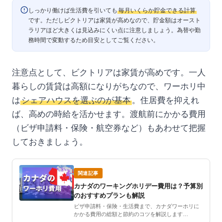
しっかり働けば生活費を引いても
毎月いくらか貯金できる計算
です。ただしビクトリアは家賃が高めなので、貯金額はオースト
ラリアほど大きくは見込みにくい点に注意しましょう。為替や勤
務時間で変動するため目安としてご覧ください。
注意点として、ビクトリアは家賃が高めです。一人
暮らしの賃貸は高額になりがちなので、ワーホリ中
は
シェアハウスを選ぶのが基本
。住居費を抑えれ
ば、高めの時給を活かせます。渡航前にかかる費用
（ビザ申請料・保険・航空券など）もあわせて把握
しておきましょう。
関連記事
カナダのワーキングホリデー費用は？予算別
のおすすめプランも解説
ビザ申請料・保険・生活費まで、カナダワーホリに
かかる費用の総額と節約のコツを解説します…