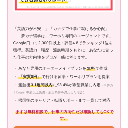
「英語力が不安…」「カナダで仕事に就けるか心配」
——夢カナ留学は、ワーホリ専門のエージェントです。
Google口コミ2,000件以上・評価4.8でランキング1位を
獲得。英語力・職歴・渡航時期をもとに、あなたに合っ
た仕事の方向性をプロが一緒に考えます。
・ あなた専用のオーダーメイドプランを
無料
で作成
・
「実質0円」
で行ける留学・ワーホリプランを提案
・ 渡航後
3.1週間以内
に98.4%が希望職業に内定
（※夢カ
ナEnglish中級以上受講・所定条件を満たした場合）
・ 帰国後のキャリア・転職サポートまで一貫して対応
まずは無料相談で、仕事の方向性だけ確認してもOKで
す。