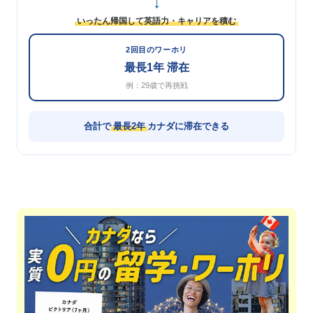
↓
いったん帰国して英語力・キャリアを積む
2回目のワーホリ
最長1年 滞在
例：29歳で再挑戦
合計で
最長2年
カナダに滞在できる