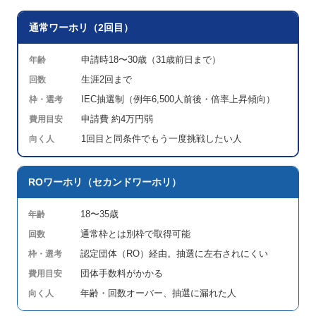
通常ワーホリ（2回目）
申請時18〜30歳（31歳前日まで）
年齢
生涯2回まで
回数
IEC抽選制（例年6,500人前後・倍率上昇傾向）
枠・選考
申請費 約4万円弱
費用目安
1回目と同条件でもう一度挑戦したい人
向く人
ROワーホリ（セカンドワーホリ）
18〜35歳
年齢
通常枠とは別枠で取得可能
回数
認定団体（RO）経由。抽選に左右されにくい
枠・選考
団体手数料がかかる
費用目安
年齢・回数オーバー、抽選に漏れた人
向く人