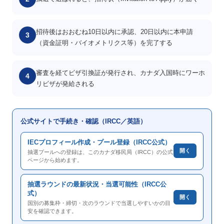
招待後はおおむね10日以内に承認、20日以内に本申請
3
（資金証明・バイオメトリクス等）を完了する
審査を経てビザ引換証が発行され、カナダ入国時にワーホ
4
リビザが発給される
公式サイトで手続き・確認（IRCC／英語）
IECプロフィール作成・プール登録（IRCC公式）
開く
抽選プールへの登録は、このカナダ移民局（IRCC）の公式
ページから始めます。
抽選ラウンドの最新状況・当選可能性（IRCC公
式）
開く
国別の募集枠・締切・次のラウンドで当選しやすいかの目
安を確認できます。