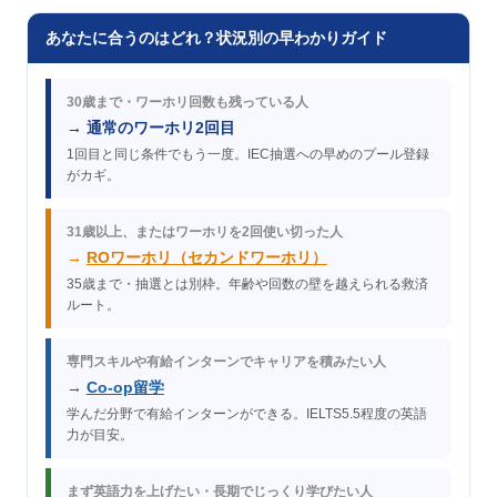
あなたに合うのはどれ？状況別の早わかりガイド
30歳まで・ワーホリ回数も残っている人
→ 通常のワーホリ2回目
1回目と同じ条件でもう一度。IEC抽選への早めのプール登録
がカギ。
31歳以上、またはワーホリを2回使い切った人
→
ROワーホリ（セカンドワーホリ）
35歳まで・抽選とは別枠。年齢や回数の壁を越えられる救済
ルート。
専門スキルや有給インターンでキャリアを積みたい人
→
Co-op留学
学んだ分野で有給インターンができる。IELTS5.5程度の英語
力が目安。
まず英語力を上げたい・長期でじっくり学びたい人