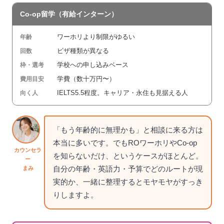
Co-op留学（有給インターン）
ワーホリより制限がゆるい
年齢
ビザ種類が異なる
回数
学校への申し込みベース
枠・選考
学費（数十万円〜）
費用目安
IELTS5.5程度。キャリア・永住も見据える人
向く人
「もう年齢的に無理かも」と相談に来る方は
本当に多いです。でもROワーホリやCo-op
カウンセラ
を知らないだけ、というケースがほとんど。
ー
自分の年齢・英語力・予算でどのルートが現
まみ
実的か、一緒に整理するとモヤモヤがすっき
りしますよ。