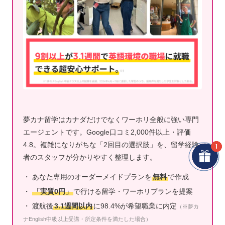
夢カナ留学はカナダだけでなくワーホリ全般に強い専門
エージェントです。Google口コミ2,000件以上・評価
4.8。複雑になりがちな「2回目の選択肢」を、留学経験
者のスタッフが分かりやすく整理します。
・ あなた専用のオーダーメイドプランを
無料
で作成
・
「実質0円」
で行ける留学・ワーホリプランを提案
・ 渡航後
3.1週間以内
に98.4%が希望職業に内定
（※夢カ
ナEnglish中級以上受講・所定条件を満たした場合）