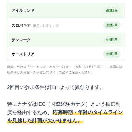
アイルランド
生涯2回
スロバキア
生涯2回
拠点にしやすい◎
デンマーク
生涯2回
オーストリア
生涯2回
出典：外務省「ワーキング・ホリデー制度」（令和8年4月1日現在）。各国の詳
細条件は大使館・外務省公式サイトで必ずご確認ください。
2回目の参加条件は国によって異なります。
特にカナダはIEC（国際経験カナダ）という抽選制
度を経由するため、
応募時期・年齢のタイムライン
を見越した計画が欠かせません。