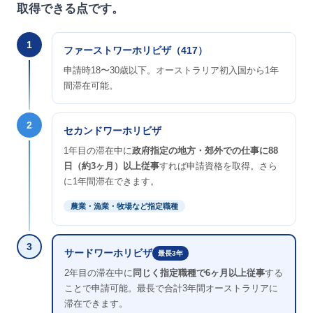
取得できる点です。
1
ファーストワーホリビザ（417）
申請時18〜30歳以下。オーストラリア初入国から1年
間滞在可能。
2
セカンドワーホリビザ
1年目の滞在中に
政府指定の地方・郊外での仕事に88
日（約3ヶ月）以上従事
すれば申請資格を取得。さら
に1年間滞在できます。
農業・漁業・牧場など指定職種
3
サードワーホリビザ
最長3年
2年目の滞在中に
同じく指定職種で6ヶ月以上従事
する
ことで申請可能。最長で合計3年間オーストラリアに
滞在できます。