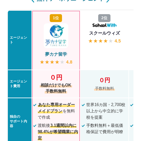
1位
2位
スクールウィズ
エージェン
★
★
★
★
★
4.5
ト
夢カナ留学
★
★
★
★
★
4.8
０円
０円
エージェン
相談だけでもOK
ト費用
手数料無料
手数料無料
あなた専用オーダー
世界16カ国・2,700校
全
メイドプラン
を無料
以上から中立的に学
点
独自の
で作成
校を提案
可
サポート内
渡航後
3.1週間以内に
手数料無料＋最低価
2
容
98.4%が希望職業に内
格保証で費用が明瞭
上
定