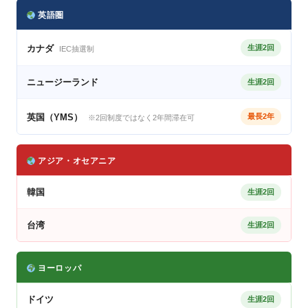
英語圏
カナダ
生涯2回
IEC抽選制
ニュージーランド
生涯2回
英国（YMS）
最長2年
※2回制度ではなく2年間滞在可
アジア・オセアニア
韓国
生涯2回
台湾
生涯2回
ヨーロッパ
ドイツ
生涯2回