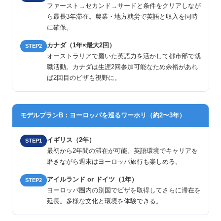
ファースト→セカンド→サードと条件をクリアしなが
ら最長3年滞在。農業・地方就労で英語と収入を同時
に確保。
カナダ（1年×最大2回）
STEP2
オーストラリアで磨いた英語力を活かして都市部で就
職活動。カナダは生涯2回参加可能なため余裕があれ
ば2回目のビザも視野に。
モデルプランB：ヨーロッパを巡るワーホリ（約2〜3年）
イギリス（2年）
STEP1
最初から2年間の滞在が可能。英語環境でキャリアを
磨きながら週末はヨーロッパ旅行も楽しめる。
アイルランド or ドイツ（1年）
STEP2
ヨーロッパ圏内の別国でビザを取得してさらに滞在を
延長。多様な文化と環境を体験できる。