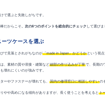
だけで選ぶと失敗しがちです。
相棒だからこそ
、次の6つのポイントを総合的にチェック
して選びま
スーツケースを選ぶ
選びで見落とされがちなのが
「made in Japan」かどうか
という視点
スは、素材の質や溶接・縫製など
細部の作り込みが丁寧
で、長期の
ても壊れにくいのが強みです。
スターやファスナーが壊れても、
国内の修理窓口に相談しやすい
の
よりやや高めになる傾向がありますが、長く使うことを考えると
ト