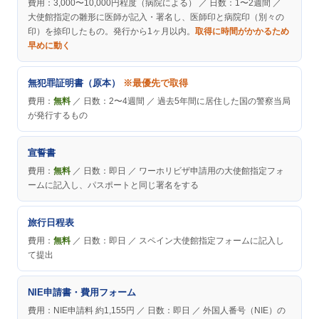
費用：3,000〜10,000円程度（病院による） ／ 日数：1〜2週間 ／
大使館指定の雛形に医師が記入・署名し、医師印と病院印（別々の
印）を捺印したもの。発行から1ヶ月以内。
取得に時間がかかるため
早めに動く
無犯罪証明書（原本）
※最優先で取得
費用：
無料
／ 日数：2〜4週間 ／ 過去5年間に居住した国の警察当局
が発行するもの
宣誓書
費用：
無料
／ 日数：即日 ／ ワーホリビザ申請用の大使館指定フォ
ームに記入し、パスポートと同じ署名をする
旅行日程表
費用：
無料
／ 日数：即日 ／ スペイン大使館指定フォームに記入し
て提出
NIE申請書・費用フォーム
費用：NIE申請料 約1,155円 ／ 日数：即日 ／ 外国人番号（NIE）の