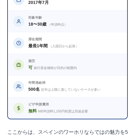
2017年7月
対象年齢
18〜30歳
（申請時点）
滞在期間
最長1年間
（入国日から起算）
就労
可
旅行資金補助が目的の範囲内
年間発給枠
500名
近年は上限に達していないケースが多い
ビザ申請費用
無料
NIE申請料1,155円程度は別途必要
ここからは、スペインのワーホリならではの魅力を5