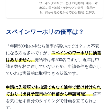
ワーキングホリデーとは？制度の仕組み・対
象32の国と地域・年齢などの条件・費用か
ら、何から始めるかまで初心者向けに解説。
男女2,135人の独…
スペインワーホリの倍率は？
「年間500名の枠なら倍率が高いのでは？」と不安
になる方も多いですが、
スペインのワーホリに抽選
はありません
。
発給枠は年500名ですが、近年は申
請者数が枠に達していないため、申請条件を満たし
ていれば実質的に取得できる状況です。
申請は先着順でも抽選でもなく通年で受け付けられ
ており（出発予定日の90日前から申請可能）、
倍率
を気にせず自分のタイミングで計画を立てられま
す。