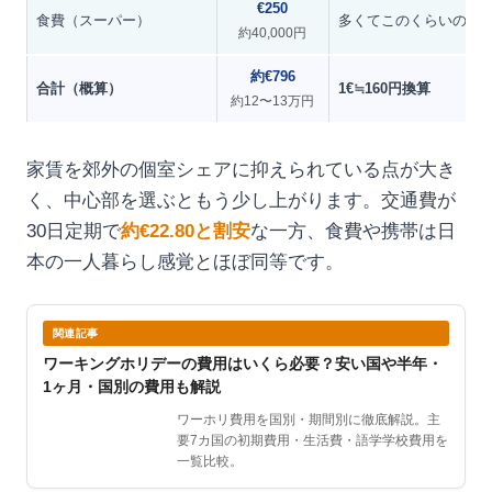
€250
食費（スーパー）
多くてこのくらいの目
約40,000円
約€796
合計（概算）
1€≒160円換算
約12〜13万円
家賃を郊外の個室シェアに抑えられている点が大き
く、中心部を選ぶともう少し上がります。交通費が
30日定期で
約€22.80と割安
な一方、食費や携帯は日
本の一人暮らし感覚とほぼ同等です。
関連記事
ワーキングホリデーの費用はいくら必要？安い国や半年・
1ヶ月・国別の費用も解説
ワーホリ費用を国別・期間別に徹底解説。主
要7カ国の初期費用・生活費・語学学校費用を
一覧比較。