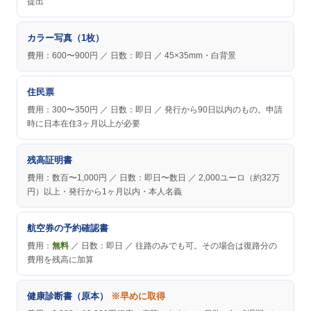
提出
カラー写真（1枚）
費用：600〜900円 ／ 日数：即日 ／ 45×35mm・白背景
住民票
費用：300〜350円 ／ 日数：即日 ／ 発行から90日以内のもの。申請
時に日本在住3ヶ月以上が必要
残高証明書
費用：数百〜1,000円 ／ 日数：即日〜数日 ／ 2,000ユーロ（約32万
円）以上・発行から1ヶ月以内・本人名義
航空券の予約確認書
費用：
無料
／ 日数：即日 ／ 往路のみでも可。その場合は復路分の
費用を残高に加算
健康診断書（原本）
※早めに取得