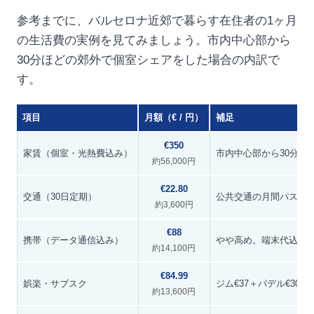
参考までに、バルセロナ近郊で暮らす在住者の1ヶ月
の生活費の実例を見てみましょう。市内中心部から
30分ほどの郊外で個室シェアをした場合の内訳で
す。
項目
月額（€ / 円）
補足
€350
家賃（個室・光熱費込み）
市内中心部から30分ほ
約56,000円
€22.80
交通（30日定期）
公共交通の月間パス
約3,600円
€88
携帯（データ通信込み）
やや高め。端末代込み
約14,100円
€84.99
娯楽・サブスク
ジム€37＋パデル€30＋Spoti
約13,600円