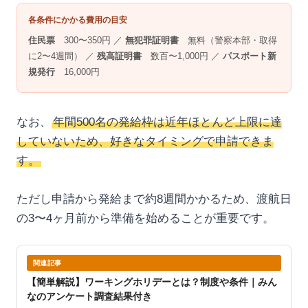
各条件にかかる費用の目安
住民票
300〜350円 ／
無犯罪証明書
無料（警察本部・取得
に2〜4週間） ／
残高証明書
数百〜1,000円 ／
パスポート新
規発行
16,000円
なお、
年間500名の発給枠は近年ほとんど上限に達
していないため、好きなタイミングで申請できま
す。
ただし申請から発給まで約8週間かかるため、渡航日
の3〜4ヶ月前から準備を始めることが重要です。
関連記事
【簡単解説】ワーキングホリデーとは？制度や条件｜みん
なのアンケート調査結果付き