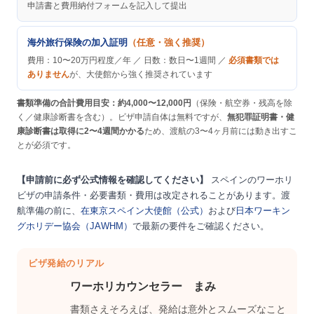
申請書と費用納付フォームを記入して提出
海外旅行保険の加入証明
（任意・強く推奨）
費用：10〜20万円程度／年 ／ 日数：数日〜1週間 ／
必須書類では
ありません
が、大使館から強く推奨されています
書類準備の合計費用目安：約4,000〜12,000円
（保険・航空券・残高を除
く／健康診断書を含む）。ビザ申請自体は無料ですが、
無犯罪証明書・健
康診断書は取得に2〜4週間かかる
ため、渡航の3〜4ヶ月前には動き出すこ
とが必須です。
【申請前に必ず公式情報を確認してください】
スペインのワーホリ
ビザの申請条件・必要書類・費用は改定されることがあります。渡
航準備の前に、
在東京スペイン大使館（公式）
および
日本ワーキン
グホリデー協会（JAWHM）
で最新の要件をご確認ください。
ビザ発給のリアル
ワーホリカウンセラー まみ
書類さえそろえば、発給は意外とスムーズなこと