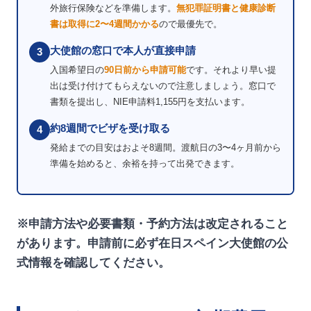
外旅行保険などを準備します。
無犯罪証明書と健康診断
書は取得に2〜4週間かかる
ので最優先で。
大使館の窓口で本人が直接申請
3
入国希望日の
90日前から申請可能
です。それより早い提
出は受け付けてもらえないので注意しましょう。窓口で
書類を提出し、NIE申請料1,155円を支払います。
約8週間でビザを受け取る
4
発給までの目安はおよそ8週間。渡航日の3〜4ヶ月前から
準備を始めると、余裕を持って出発できます。
※申請方法や必要書類・予約方法は改定されること
があります。申請前に必ず在日スペイン大使館の公
式情報を確認してください。