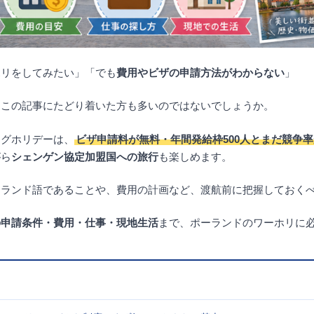
ホリをしてみたい」「でも
費用やビザの申請方法がわからない
」
、この記事にたどり着いた方も多いのではないでしょうか。
ングホリデーは、
ビザ申請料が無料・年間発給枠500人とまだ競争
がら
シェンゲン協定加盟国への旅行
も楽しめます。
ーランド語であることや、費用の計画など、渡航前に把握しておく
の申請条件・費用・仕事・現地生活
まで、ポーランドのワーホリに