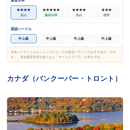
賃金水準
★★★★
★★★★★
★★★★
★★★
高め
最高水準
高め
標準
英語ハードル
中上級
中上級
中上級
中上級
水色ハイライトはエンジニアにとっての総合バランスでおすすめの「カナ
ダ」。賃金最高水準を狙うなら「オーストラリア」が有力です。
カナダ（バンクーバー・トロント）