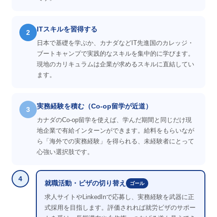
ITスキルを習得する
2
日本で基礎を学ぶか、カナダなどIT先進国のカレッジ・
ブートキャンプで実践的なスキルを集中的に学びます。
現地のカリキュラムは企業が求めるスキルに直結してい
ます。
実務経験を積む（Co-op留学が近道）
3
カナダのCo-op留学を使えば、学んだ期間と同じだけ現
地企業で有給インターンができます。給料をもらいなが
ら「海外での実務経験」を得られる、未経験者にとって
心強い選択肢です。
4
就職活動・ビザの切り替え
ゴール
求人サイトやLinkedInで応募し、実務経験を武器に正
式採用を目指します。評価されれば就労ビザのサポー