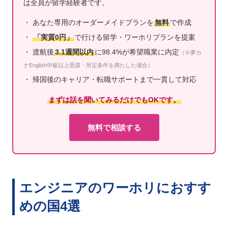
は全員が留学経験者です。
・ あなた専用のオーダーメイドプランを
無料
で作成
・
「実質0円」
で行ける留学・ワーホリプランを提案
・ 渡航後
3.1週間以内
に98.4%が希望職業に内定
（※夢カ
ナEnglish中級以上受講・所定条件を満たした場合）
・ 帰国後のキャリア・転職サポートまで一貫して対応
まずは話を聞いてみるだけでもOKです。
無料で相談する
エンジニアのワーホリにおすす
めの国4選