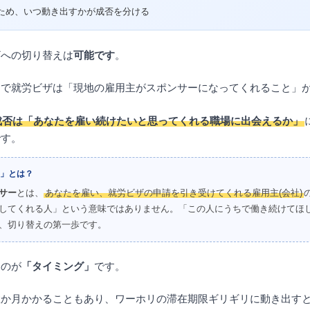
ため、いつ動き出すかが成否を分ける
ザへの切り替えは
可能です
。
国で就労ビザは「現地の雇用主がスポンサーになってくれること」
成否は「あなたを雇い続けたいと思ってくれる職場に出会えるか」
です。
」とは？
サー
とは、
あなたを雇い、就労ビザの申請を引き受けてくれる雇用主(会社)
してくれる人」という意味ではありません。「この人にうちで働き続けてほ
、切り替えの第一歩です。
なのが
「タイミング」
です。
数か月かかることもあり、ワーホリの滞在期限ギリギリに動き出す