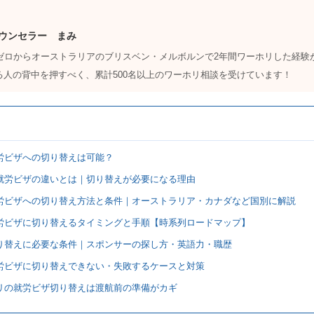
ウンセラー まみ
力ゼロからオーストラリアのブリスベン・メルボルンで2年間ワーホリした経験
る人の背中を押すべく、累計500名以上のワーホリ相談を受けています！
就労ビザへの切り替えは可能？
と就労ビザの違いとは｜切り替えが必要になる理由
就労ビザへの切り替え方法と条件｜オーストラリア・カナダなど国別に解説
就労ビザに切り替えるタイミングと手順【時系列ロードマップ】
切り替えに必要な条件｜スポンサーの探し方・英語力・職歴
就労ビザに切り替えできない・失敗するケースと対策
ホリの就労ビザ切り替えは渡航前の準備がカギ