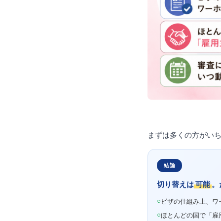
まずは多くの方がい
結論
切り替えは
可能
。
○
ビザの仕組み上、ワ
○
ほとんどの国で「雇