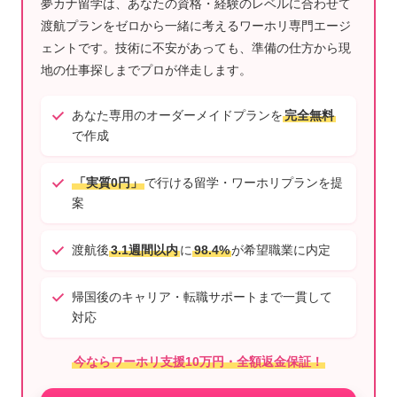
夢カナ留学は、あなたの資格・経験のレベルに合わせて
渡航プランをゼロから一緒に考えるワーホリ専門エージ
ェントです。技術に不安があっても、準備の仕方から現
地の仕事探しまでプロが伴走します。
あなた専用のオーダーメイドプランを
完全無料
で作成
「実質0円」
で行ける留学・ワーホリプランを提
案
渡航後
3.1週間以内
に
98.4%
が希望職業に内定
帰国後のキャリア・転職サポートまで一貫して
対応
今ならワーホリ支援10万円・全額返金保証！