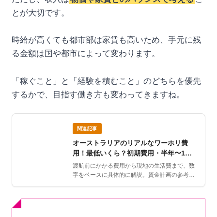
とが大切です。
時給が高くても都市部は家賃も高いため、手元に残
る金額は国や都市によって変わります。
「稼ぐこと」と「経験を積むこと」のどちらを優先
するかで、目指す働き方も変わってきますね。
関連記事
オーストラリアのリアルなワーホリ費
用！最低いくら？初期費用・半年〜1年
の費用も
渡航前にかかる費用から現地の生活費まで、数
字をベースに具体的に解説。資金計画の参考に
どうぞ。