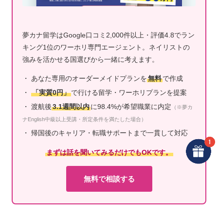
夢カナ留学はGoogle口コミ2,000件以上・評価4.8でラン
キング1位のワーホリ専門エージェント。ネイリストの
強みを活かせる国選びから一緒に考えます。
・ あなた専用のオーダーメイドプランを
無料
で作成
・
「実質0円」
で行ける留学・ワーホリプランを提案
・ 渡航後
3.1週間以内
に98.4%が希望職業に内定
（※夢カ
ナEnglish中級以上受講・所定条件を満たした場合）
・ 帰国後のキャリア・転職サポートまで一貫して対応
まずは話を聞いてみるだけでもOKです。
無料で相談する