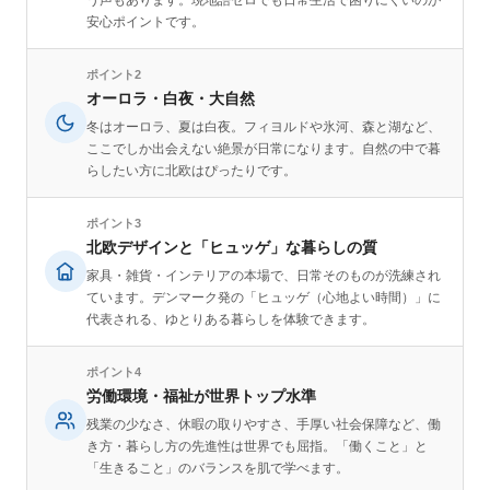
安心ポイントです。
ポイント2
オーロラ・白夜・大自然
冬はオーロラ、夏は白夜。フィヨルドや氷河、森と湖など、
ここでしか出会えない絶景が日常になります。自然の中で暮
らしたい方に北欧はぴったりです。
ポイント3
北欧デザインと「ヒュッゲ」な暮らしの質
家具・雑貨・インテリアの本場で、日常そのものが洗練され
ています。デンマーク発の「ヒュッゲ（心地よい時間）」に
代表される、ゆとりある暮らしを体験できます。
ポイント4
労働環境・福祉が世界トップ水準
残業の少なさ、休暇の取りやすさ、手厚い社会保障など、働
き方・暮らし方の先進性は世界でも屈指。「働くこと」と
「生きること」のバランスを肌で学べます。