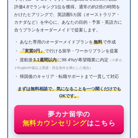
評価4.8でランキング1位を獲得。通常の約2倍の時間を
かけたヒアリングで、英語圏5カ国（オーストラリア・
カナダなど）を中心に、あなたの目的・予算・英語力に
合うプランをオーダーメイドで提案します。
・ あなた専用のオーダーメイドプランを
無料
で作成
・
「実質0円」
で行ける留学・ワーホリプランを提案
・ 渡航後
3.1週間以内
に98.4%が希望職業に内定
（※夢カ
ナEnglish中級以上受講・所定条件を満たした場合）
・ 帰国後のキャリア・転職サポートまで一貫して対応
まずは無料相談で、気になることを一つ聞くだけでも
OKです。
夢カナ留学の
無料カウンセリング
はこちら