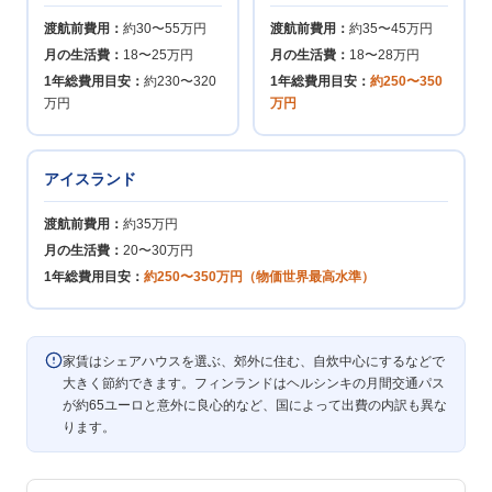
渡航前費用：
約30〜55万円
渡航前費用：
約35〜45万円
月の生活費：
18〜25万円
月の生活費：
18〜28万円
1年総費用目安：
約230〜320
1年総費用目安：
約250〜350
万円
万円
アイスランド
渡航前費用：
約35万円
月の生活費：
20〜30万円
1年総費用目安：
約250〜350万円（物価世界最高水準）
家賃はシェアハウスを選ぶ、郊外に住む、自炊中心にするなどで
大きく節約できます。フィンランドはヘルシンキの月間交通パス
が約65ユーロと意外に良心的など、国によって出費の内訳も異な
ります。