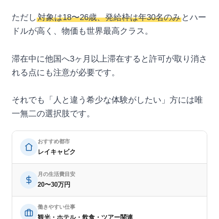
ただし
対象は18〜26歳、発給枠は年30名のみ
とハー
ドルが高く、物価も世界最高クラス。
滞在中に他国へ3ヶ月以上滞在すると許可が取り消さ
れる点にも注意が必要です。
それでも「人と違う希少な体験がしたい」方には唯
一無二の選択肢です。
おすすめ都市
レイキャビク
月の生活費目安
20〜30万円
働きやすい仕事
観光・ホテル・飲食・ツアー関連