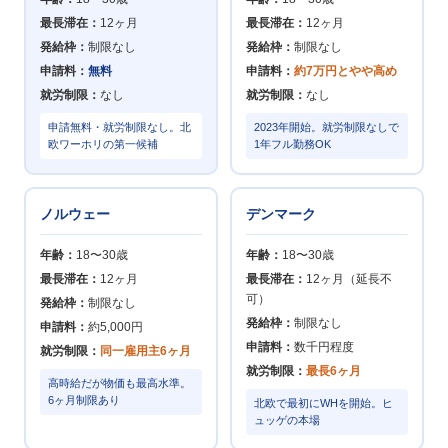
最長滞在：
12ヶ月
最長滞在：
12ヶ月
発給枠：
制限なし
発給枠：
制限なし
申請料：
無料
申請料：
約7万円とやや高め
就労制限：
なし
就労制限：
なし
申請無料・就労制限なし。北
2023年開始。就労制限なしで
欧ワーホリの第一候補
1年フル勤務OK
ノルウェー
デンマーク
年齢：
18〜30歳
年齢：
18〜30歳
最長滞在：
12ヶ月
最長滞在：
12ヶ月（延長不
可）
発給枠：
制限なし
発給枠：
制限なし
申請料：
約5,000円
申請料：
数千円程度
就労制限：
同一雇用主6ヶ月
就労制限：
最長6ヶ月
高時給だが物価も最高水準。
6ヶ月制限あり
北欧で最初にWHを開始。ヒ
ュッゲの本場