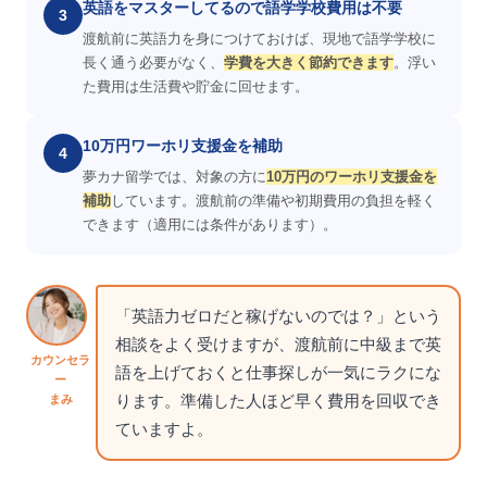
英語をマスターしてるので語学学校費用は不要
3
渡航前に英語力を身につけておけば、現地で語学学校に
長く通う必要がなく、
学費を大きく節約できます
。浮い
た費用は生活費や貯金に回せます。
10万円ワーホリ支援金を補助
4
夢カナ留学では、対象の方に
10万円のワーホリ支援金を
補助
しています。渡航前の準備や初期費用の負担を軽く
できます（適用には条件があります）。
「英語力ゼロだと稼げないのでは？」という
相談をよく受けますが、渡航前に中級まで英
カウンセラ
語を上げておくと仕事探しが一気にラクにな
ー
ります。準備した人ほど早く費用を回収でき
まみ
ていますよ。