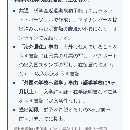
共通
：奨学金返還期限猶予願（スカラネッ
ト・パーソナルで作成）。マイナンバーを提
出済みなら証明書類の郵送が不要になり、オ
ンラインで完結します。
「海外居住」事由
：海外に住んでいることを
示す書類（住民票の除票の写し、パスポート
の出入国スタンプの写し、在留届の控え な
ど）＋ 収入状況を示す書類。
「外国の学校へ留学」事由（語学学校に9ヶ
月以上）
：入学許可証・在学証明書など在学
を示す書類（収入条件なし）。
提出期限
：猶予を希望する月の3ヶ月前〜
前々月末までに提出。
※必要書類は申請事由ごとに異なります。最新の一覧は