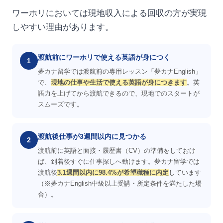
ワーホリにおいては現地収入による回収の方が実現
しやすい理由があります。
渡航前にワーホリで使える英語が身につく
1
夢カナ留学では渡航前の専用レッスン「夢カナEnglish」
で、
現地の仕事や生活で使える英語が身につきます
。英
語力を上げてから渡航できるので、現地でのスタートが
スムーズです。
渡航後仕事が3週間以内に見つかる
2
渡航前に英語と面接・履歴書（CV）の準備をしておけ
ば、到着後すぐに仕事探しへ動けます。夢カナ留学では
渡航後
3.1週間以内に98.4%が希望職種に内定
しています
（※夢カナEnglish中級以上受講・所定条件を満たした場
合）。