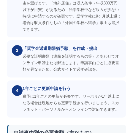
由を選びます。「海外居住」は収入条件（年収300万円
以下が目安）があるため、語学学校中など収入が少ない
時期に申請するのが確実です。語学学校に9ヶ月以上通う
場合は収入条件なしの「外国の学校へ留学」事由も選択
できます。
「奨学金返還期限猶予願」を作成・提出
3
必要な証明書類（渡航を証明するもの等）とあわせてオ
ンライン申請または郵送します。申請事由ごとに必要書
類が異なるため、公式サイトで必ず確認を。
1年ごとに更新申請を行う
4
猶予は1年ごとの更新が必要です。ワーホリが1年以上に
なる場合は現地からも更新手続きを行いましょう。スカ
ラネット・パーソナルからオンラインで対応できます。
申請事由別の必要書類（主なもの）