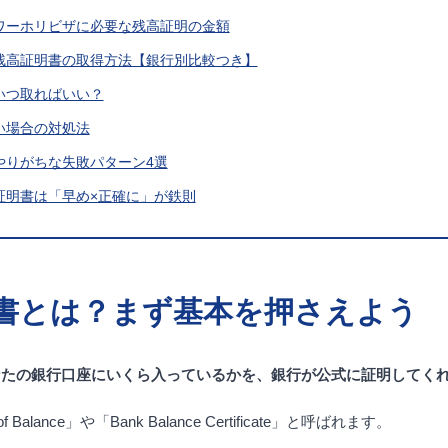
】ワーホリビザに必要な残高証明の金額
の残高証明書の取得方法【銀行別比較つき】
はいつ取ればいい？
ない場合の対処法
でやりがちな失敗パターン4選
高証明書は「早め×正確に」が鉄則
書とは？まず基本を押さえよう
なたの銀行口座にいくら入っているかを、銀行が公式に証明してく
of Balance」や「Bank Balance Certificate」と呼ばれます。