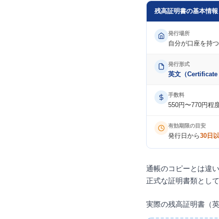
残高証明書の基本情報
発行場所
自分が口座を持つ
発行形式
英文（Certificate
手数料
550円〜770
有効期限の目安
発行日から
30日
通帳のコピーとは違
正式な証明書類とし
実際の残高証明書（