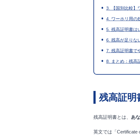
3. 【国別比較
4. ワーホリ用
5. 残高証明書
6. 残高が足り
7. 残高証明書
8. まとめ：残
残高証明
残高証明書とは、
あ
英文では「Certificate 