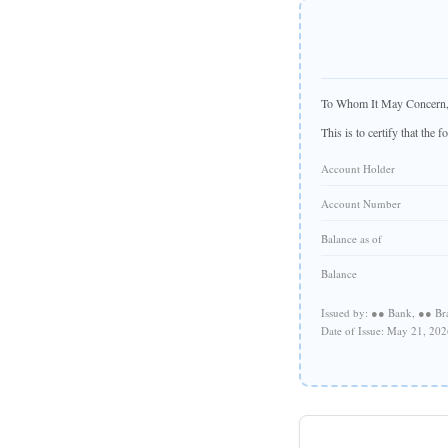
To Whom It May Concern
This is to certify that the 
Account Holder
Account Number
Balance as of
Balance
Issued by: ●● Bank, ●● Br
Date of Issue: May 21, 202