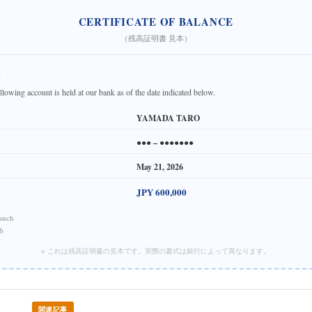
CERTIFICATE OF BALANCE
（残高証明書 見本）
,
following account is held at our bank as of the date indicated below.
YAMADA TARO
●●● – ●●●●●●●
May 21, 2026
JPY 600,000
anch
6
※ これは残高証明書の見本です。実際の書式は銀行によって異なります。
関連記事