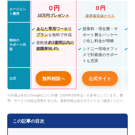
０円
０円
エージェン
ト費用
10万円プレゼント
業界最安値クラス
あなた専用ワーホリ
授業料・滞在費・サ
主
プラン
を無料で作成
ポート費をパッケー
カ
独自の
ジ化し料金が明瞭
Q
渡航後
約3週間以内の
サポート内
就職率98.4%
シドニー現地オフィ
セ
容
スで到着後のサポー
や
トも充実
で
無料相談へ
公式サイト
公式
※評価は各社のGoogle口コミ評価（2026年3月時点）を参考にしています。費
用・サービス内容は変動するため、最新情報は各公式サイトをご確認ください。
この記事の目次