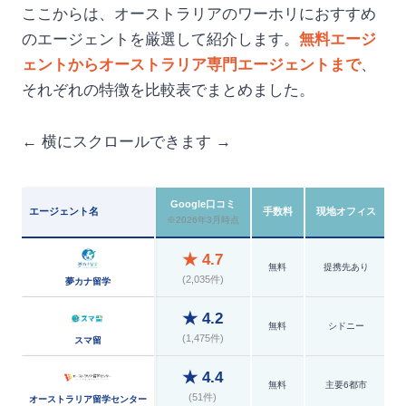
ここからは、オーストラリアのワーホリにおすすめ
のエージェントを厳選して紹介します。
無料エージ
ェントからオーストラリア専門エージェントまで
、
それぞれの特徴を比較表でまとめました。
← 横にスクロールできます →
Google口コミ
エージェント名
手数料
現地オフィス
※2026年3月時点
★ 4.7
無料
提携先あり
(2,035件)
夢カナ留学
★ 4.2
無料
シドニー
(1,475件)
スマ留
★ 4.4
無料
主要6都市
(51件)
オーストラリア留学センター