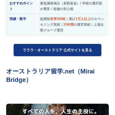
おすすめポイン
最低価格保証（差額返金）/ 学校の選択肢
ト
が豊富 / 老舗の安心感
実績・数字
提携校
世界500校
｜累計
1万人以上
のカウン
セリング実績｜
15年間
の運営実績｜上場企
業グループ運営
ラララ・オーストラリア 公式サイトを見る
オーストラリア留学.net（Mirai
Bridge）