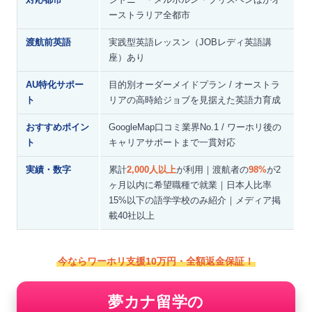
ーストラリア全都市
渡航前英語
実践型英語レッスン（JOBレディ英語講
座）あり
AU特化サポー
目的別オーダーメイドプラン / オーストラ
ト
リアの高時給ジョブを見据えた英語力育成
おすすめポイン
GoogleMap口コミ業界No.1 / ワーホリ後の
ト
キャリアサポートまで一貫対応
実績・数字
累計
2,000人以上
が利用｜渡航者の
98%
が2
ヶ月以内に希望職種で就業｜日本人比率
15%以下の語学学校のみ紹介｜メディア掲
載40社以上
今ならワーホリ支援10万円・全額返金保証！
夢カナ留学の