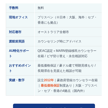
手数料
無料
現地オフィス
ブリスベン（※日本：大阪、海外：セブ・
香港にも拠点）
対応都市
オーストラリア全都市
渡航前英語
カウンセリング時にアドバイス
AU特化サポー
QEAC認定＋MARN登録移民カウンセラー
ト
在籍 / ビザ切り替え・永住相談対応
おすすめポイン
最低価格保証 / 豪ドル建て明朗見積もり /
ト
長期滞在を見据えた相談が可能
実績・数字
設立
2012年
｜豪政府登録カウンセラー在籍
｜
最低価格保証
制度あり｜大阪・ブリスベ
ン・セブ・香港の4拠点（国内外）