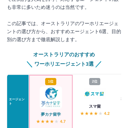
も非常に多いため迷うのは当然です。
この記事では、オーストラリアのワーホリエージェ
ントの選び方から、おすすめエージェント6選、目的
別の選び方まで徹底解説します。
オーストラリアのおすすめ
＼
／
ワーホリエージェント3選
1位
2位
オ
エージェン
ト
スマ留
★
★
★
★
★
4.2
夢カナ留学
★
★
★
★
★
4.7