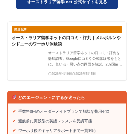
オーストラリア留学.net 公式サイトを見る
関連記事
オーストラリア留学ネットの口コミ・評判｜メルボルンや
シドニーのワーホリ体験談
オーストラリア留学ネットの口コミ・評判を
徹底調査。Google口コミや公式体験談をもと
に、良い点・悪い点の両面を解説。2カ国留
学・看護留学の…
2026年4月9日
2026年5月5日
どのエージェントにするか迷ったら
✔
手数料0円のオーダーメイドプランで無駄な費用ゼロ
✔
渡航前に実践型の英語レッスンを受講可能
✔
ワーホリ後のキャリアサポートまで一貫対応