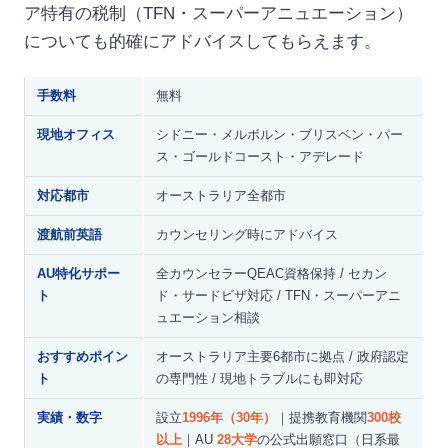
ア特有の税制（TFN・スーパーアニュエーション）
についても的確にアドバイスしてもらえます。
手数料
無料
現地オフィス
シドニー・メルボルン・ブリスベン・パー
ス・ゴールドコースト・アデレード
対応都市
オーストラリア全都市
渡航前英語
カウンセリング時にアドバイス
AU特化サポー
全カウンセラーQEAC資格保持 / セカン
ト
ド・サードビザ対応 / TFN・スーパーアニ
ュエーション相談
おすすめポイン
オーストラリア主要6都市に拠点 / 政府認定
ト
の専門性 / 現地トラブルにも即対応
実績・数字
設立
1996年（30年）
｜提携教育機関
300校
以上
｜AU
28大学
の公式出願窓口（日系最