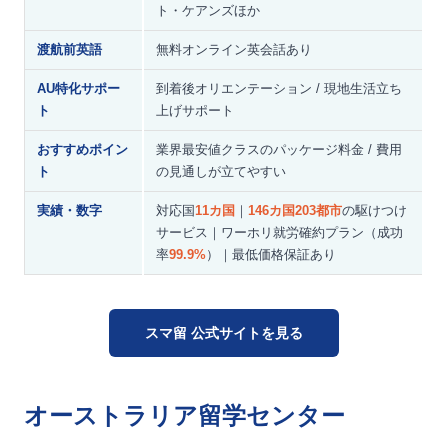
ト・ケアンズほか
渡航前英語
無料オンライン英会話あり
AU特化サポー
到着後オリエンテーション / 現地生活立ち
ト
上げサポート
おすすめポイン
業界最安値クラスのパッケージ料金 / 費用
ト
の見通しが立てやすい
実績・数字
対応国
11カ国
｜
146カ国203都市
の駆けつけ
サービス｜ワーホリ就労確約プラン（成功
率
99.9%
）｜最低価格保証あり
スマ留 公式サイトを見る
オーストラリア留学センター