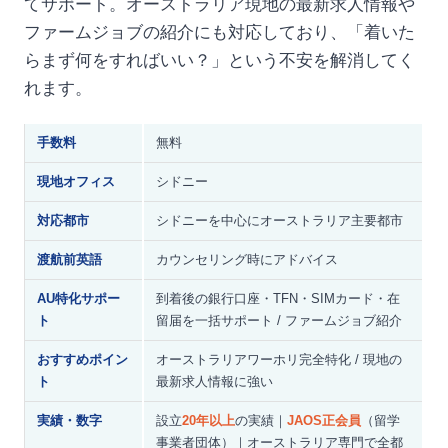
てサポート。オーストラリア現地の最新求人情報や
ファームジョブの紹介にも対応しており、「着いた
らまず何をすればいい？」という不安を解消してく
れます。
手数料
無料
現地オフィス
シドニー
対応都市
シドニーを中心にオーストラリア主要都市
渡航前英語
カウンセリング時にアドバイス
AU特化サポー
到着後の銀行口座・TFN・SIMカード・在
ト
留届を一括サポート / ファームジョブ紹介
おすすめポイン
オーストラリアワーホリ完全特化 / 現地の
ト
最新求人情報に強い
実績・数字
設立
20年以上
の実績｜
JAOS正会員
（留学
事業者団体）｜オーストラリア専門で全都