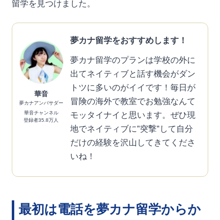
留学を見つけました。
夢カナ留学をおすすめします！
夢カナ留学のプランは学校の外に
出てネイティブと話す機会がダン
トツに多いのがイイです！毎日が
華音
冒険の海外で教室でお勉強なんて
夢カナアンバサダー
華音チャンネル
モッタイナイと思います。ぜひ現
登録者35.8万人
地でネイティブに”突撃”して自分
だけの経験を沢山してきてくださ
いね！
最初は電話を夢カナ留学からか