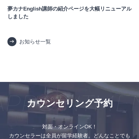
リニューアル
英語ゼロ・海外経験ゼロから渡航約3週間でスタ
用！英語交流イベントで“現役ワーホリ生”イン
ューを実施しました
お知らせ一覧
POINTMENT
カウンセリング予約
対面・オンラインOK！
カウンセラーは全員が留学経験者。どんなことでも