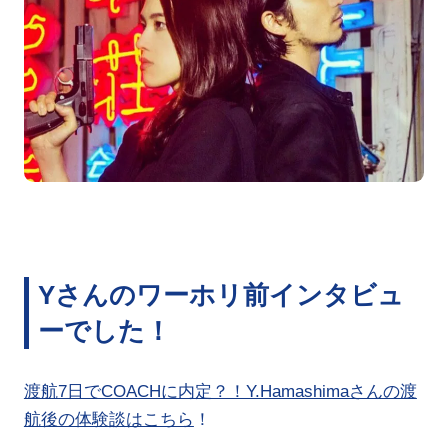
Yさんのワーホリ前インタビュ
ーでした！
渡航7日でCOACHに内定？！Y.Hamashimaさんの渡
航後の体験談はこちら
！