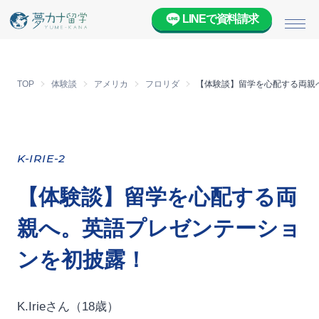
LINEで資料請求
メニ
TOP
体験談
アメリカ
フロリダ
【体験談】留学を心配する両親
K-IRIE-2
【体験談】留学を心配する両
親へ。英語プレゼンテーショ
ンを初披露！
K.Irieさん（18歳）