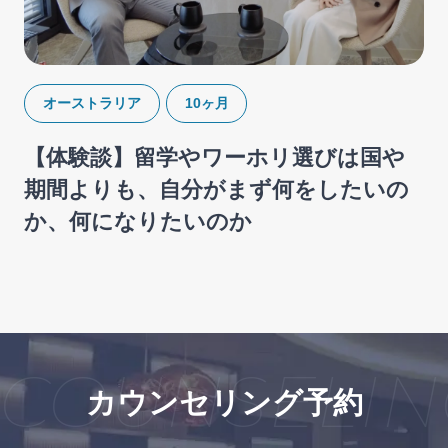
オーストラリア
10ヶ月
【体験談】留学やワーホリ選びは国や
期間よりも、自分がまず何をしたいの
か、何になりたいのか
OUNSELING
カウンセリング予約