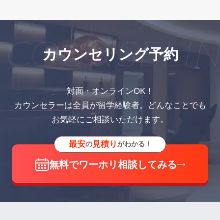
OUNSELING
カウンセリング予約
対面・オンラインOK！
カウンセラーは全員が留学経験者。どんなことでも
お気軽にご相談いただけます。
最安
見積り
の
がわかる！
無料でワーホリ相談してみる