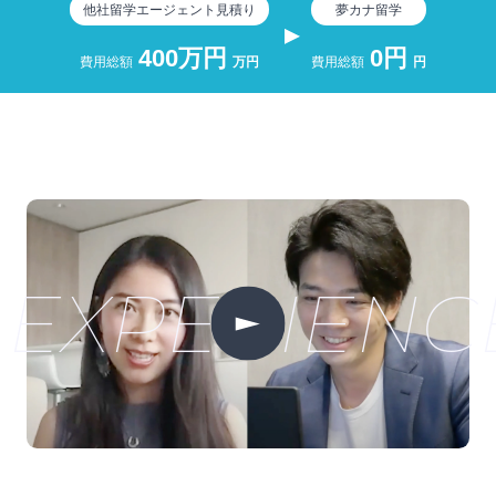
他社留学エージェント見積り
夢カナ留学
400万円
0円
費用総額
万円
費用総額
円
EXPERIEN