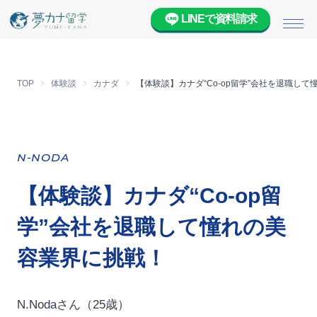
LINEで資料請求
メニ
TOP
体験談
カナダ
【体験談】カナダ“Co-op留学”会社を退職し
N-NODA
【体験談】カナダ“Co-op留
学”会社を退職して憧れの美
容業界に挑戦！
N.Nodaさん（25歳）