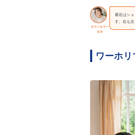
最近はシェ
す。右も左
カウンセラー
まみ
ワーホリ