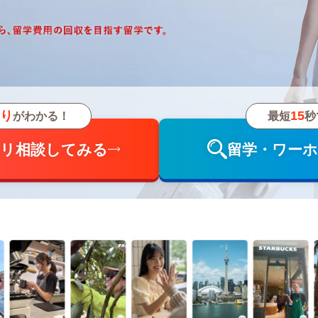
り
15
がわかる！
最短
秒
ホリ相談してみる
留学・ワー