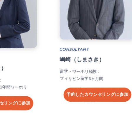
CONSULTANT
ULTANT
徳丸（とくまる）
（しまさき）
留学・ワーホリ経験：
カナダやオーストラリア
・ワーホリ経験：
計5回の短期留学・ワー
ピン留学6ヶ月間
予約したカウンセ
約したカウンセリングに参加