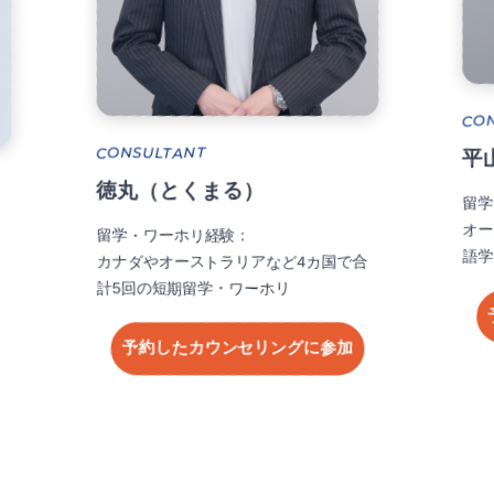
CONSULTANT
平山（ひらやま）
留学・ワーホリ経験：
オーストラリアのメルボルンで1年間の
語学留学を経験
など4カ国で合
ホリ
予約したカウンセリングに参加
リングに参加