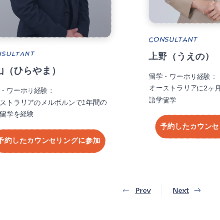
CONSU
CONSULTANT
齋藤
上野（うえの）
留学・ワ
オースト
留学・ワーホリ経験：
ン、ガン
オーストラリアに2ヶ月、カナダに1年の
語学留学
予約
予約したカウンセリングに参加
Prev
Next