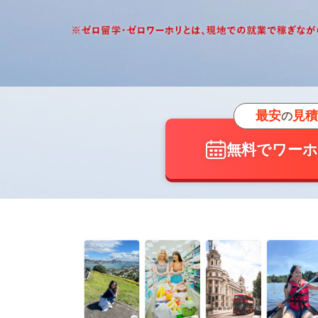
最安
見積
の
無料でワー