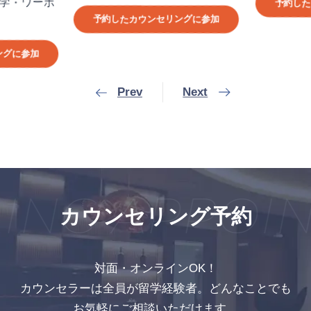
学・ワーホ
予約した
予約したカウンセリングに参加
ングに参加
Prev
Next
NG APPOIN
カウンセリング予約
対面・オンラインOK！
カウンセラーは全員が留学経験者。どんなことでも
お気軽にご相談いただけます。