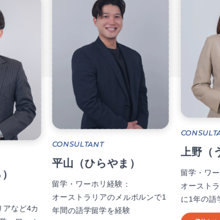
CONSULT
CONSULTANT
上野（
平山（ひらやま）
留学・ワー
る）
留学・ワーホリ経験：
オーストラ
：
オーストラリアのメルボルンで1
に1年の語
アなど4カ
年間の語学留学を経験