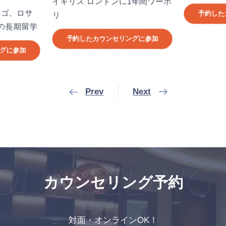
イギリス ロンドンに1年間ワーホ
ロサ
予約したカウン
リ
期留学
予約したカウンセリングに参加
加
Prev
Next
UNSELING 
カウンセリング予約
対面・オンラインOK！