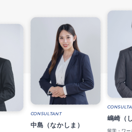
CONSUL
CONSULTANT
徳丸（
嶋崎（しまさき）
留学・ワ
ま）