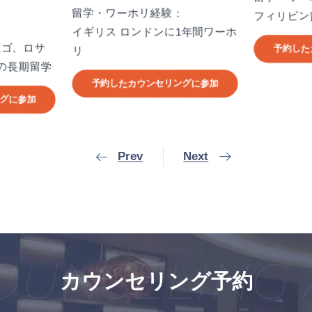
留学・ワーホリ経験：
カナダや
：
フィリピン留学6ヶ月間
国で合計
1年間ワーホ
リ
予約したカウンセリングに参加
予約し
ングに参加
Prev
Next
UNSELING 
カウンセリング予約