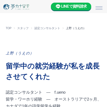
LINEで資料請求
メニ
TOP
スタッフ
認定コンサルタント
上野（うえの）
上野（うえの）
留学中の就労経験が私を成長
させてくれた
認定コンサルタント — f.ueno
留学・ワーホリ経験 — オーストラリアで2ヶ月、
カナダで1年の語学留学を経験