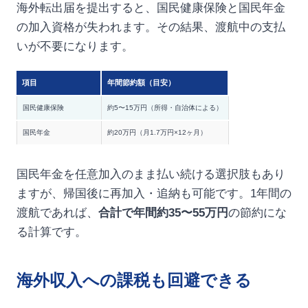
海外転出届を提出すると、国民健康保険と国民年金
の加入資格が失われます。その結果、渡航中の支払
いが不要になります。
項目
年間節約額（目安）
国民健康保険
約5〜15万円（所得・自治体による）
国民年金
約20万円（月1.7万円×12ヶ月）
国民年金を任意加入のまま払い続ける選択肢もあり
ますが、帰国後に再加入・追納も可能です。1年間の
渡航であれば、
合計で年間約35〜55万円
の節約にな
る計算です。
海外収入への課税も回避できる