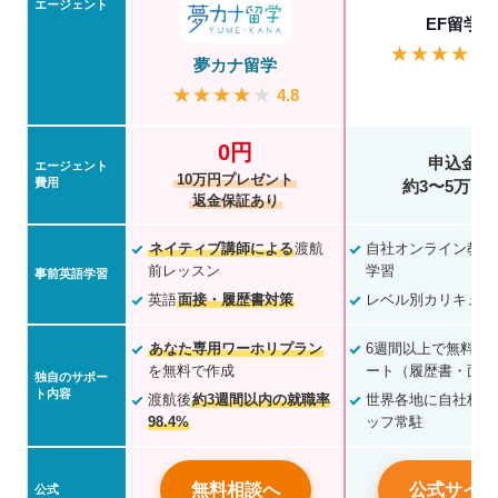
エージェント
EF留学
★
★
★
★
★
夢カナ留学
★
★
★
★
★
4.8
0円
申込金
エージェント
10万円プレゼント
費用
約3〜5万円
返金保証あり
ネイティブ講師による
渡航
自社オンライン教材
前レッスン
学習
事前英語学習
英語
面接・履歴書対策
レベル別カリキュラ
あなた専用ワーホリプラン
6週間以上で無料の
を無料で作成
ート（履歴書・面接
独自のサポー
ト内容
渡航後
約3週間以内の就職率
世界各地に自社校・
98.4%
ッフ常駐
無料相談へ
公式サイト
公式