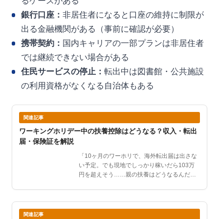
るケースがある
銀行口座：
非居住者になると口座の維持に制限が
出る金融機関がある（事前に確認が必要）
携帯契約：
国内キャリアの一部プランは非居住者
では継続できない場合がある
住民サービスの停止：
転出中は図書館・公共施設
の利用資格がなくなる自治体もある
関連記事
ワーキングホリデー中の扶養控除はどうなる？収入・転出
届・保険証を解説
「10ヶ月のワーホリで、海外転出届は出さな
い予定。でも現地でしっかり稼いだら103万
円を超えそう……親の扶養はどうなるんだろ
う？」ワーホリと…
関連記事