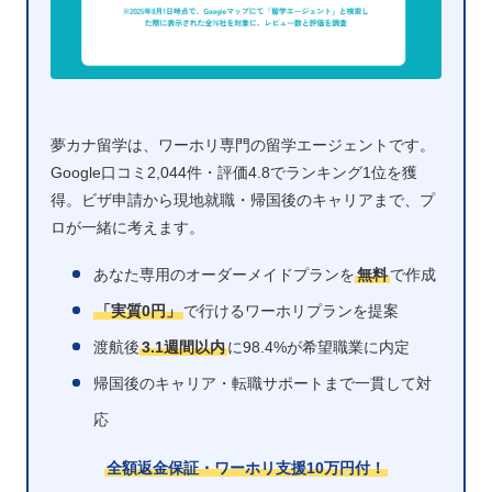
夢カナ留学は、ワーホリ専門の留学エージェントです。
Google口コミ2,044件・評価4.8でランキング1位を獲
得。ビザ申請から現地就職・帰国後のキャリアまで、プ
ロが一緒に考えます。
あなた専用のオーダーメイドプランを
無料
で作成
「実質0円」
で行けるワーホリプランを提案
渡航後
3.1週間以内
に98.4%が希望職業に内定
帰国後のキャリア・転職サポートまで一貫して対
応
全額返金保証・ワーホリ支援10万円付！