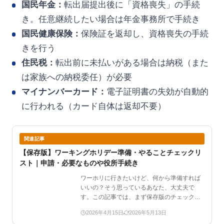
国民年金：
転出届提出後に「資格喪失」の手続
き。任意継続したい場合は年金事務所で手続き
国民健康保険：
保険証を返却し、資格喪失の手続
きを行う
住民税：
転出前に未払いがある場合は納税（また
は家族への納税委任）が必要
マイナンバーカード：
電子証明書の失効が自動的
に行われる（カード自体は返却不要）
関連記事
【保存版】ワーキングホリデー準備・やることチェックリ
スト｜申請・必要なものや役所手続き
ワーホリに行きたいけど、何から準備すれば
いいの？そう思っているあなた、大丈夫で
す。この記事では、まず保存版のチェックリ
ストで全体像をパッと把…
2026年4月15日
2026年5月13日