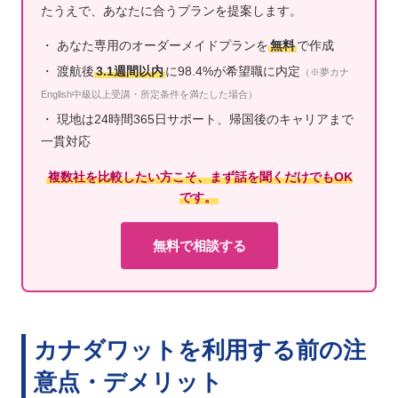
たうえで、あなたに合うプランを提案します。
・ あなた専用のオーダーメイドプランを
無料
で作成
・ 渡航後
3.1週間以内
に98.4%が希望職に内定
（※夢カナ
English中級以上受講・所定条件を満たした場合）
・ 現地は24時間365日サポート、帰国後のキャリアまで
一貫対応
複数社を比較したい方こそ、まず話を聞くだけでもOK
です。
無料で相談する
カナダワットを利用する前の注
意点・デメリット