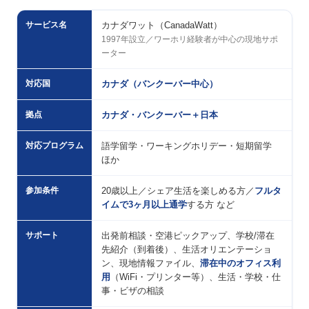
サービス名
カナダワット（CanadaWatt）
1997年設立／ワーホリ経験者が中心の現地サポ
ーター
対応国
カナダ（バンクーバー中心）
拠点
カナダ・バンクーバー＋日本
対応プログラム
語学留学・ワーキングホリデー・短期留学
ほか
参加条件
20歳以上／シェア生活を楽しめる方／
フルタ
イムで3ヶ月以上通学
する方 など
サポート
出発前相談・空港ピックアップ、学校/滞在
先紹介（到着後）、生活オリエンテーショ
ン、現地情報ファイル、
滞在中のオフィス利
用
（WiFi・プリンター等）、生活・学校・仕
事・ビザの相談