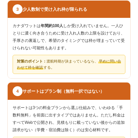
少人数制で受け入れ枠が限られる
3
カナダワットは
年間約100人
しか受け入れていません。一人ひ
とりに濃く向き合うために受け入れ人数の上限を設けており、
手厚さの裏返しで、希望のタイミングでは枠が埋まっていて受
けられない可能性もあります。
対策のポイント：
渡航時期が決まっているなら、
早めに問い合
わせて枠を確認
する。
サポートはプラン制（無料一択ではない）
4
サポートは3つの料金プランから選ぶ仕組みで、いわゆる「手
数料無料」を前面に出すタイプではありません。ただし料金は
すべてWebで公開され、見積もりに載っていない後からの追加
請求がない（学費・宿泊費は除く）のは安心材料です。