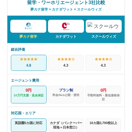
留学・ワーホリエージェント3社比較
夢カナ留学 × カナダワット × スクールウィズ
夢カナ留学
カナダワット
スクールウィズ
総合評価
★★★★★
★★★★☆
★★★★☆
4.8
4.3
4.3
エージェント費用
0円
プラン制
0円
料金Web公開・透明
10万円支援・返金保証
手数料無料・最低価格保
証
対応国・エリア
英語圏5カ国に対応
カナダ（バンクーバー
16カ国2,700校以上
現地＋日本窓口）