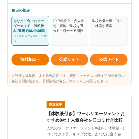
独自の強み
あなたに合ったオー
1997年設立・少人数
学校数最大級・口コ
ダーメイド＋渡航後
制・現地で学校を選
ミ検索が豊富
3.1週間で98.4%就職
べる・料金の透明性
（※所定条件を満たした場
合）
無料相談へ
公式サイト
公式サイト
※評価は編集部による総合評価です。費用・サービス内容は2026年時点の
各社公開情報より。最新情報は各公式サイトをご確認ください。
関連記事
【体験談付き】ワーホリエージェントお
すすめ8社！人気会社を口コミ付き比較
人気のワーホリエージェント8社を、体験談・口
コミ付きでランキング比較。あなたに合う会社