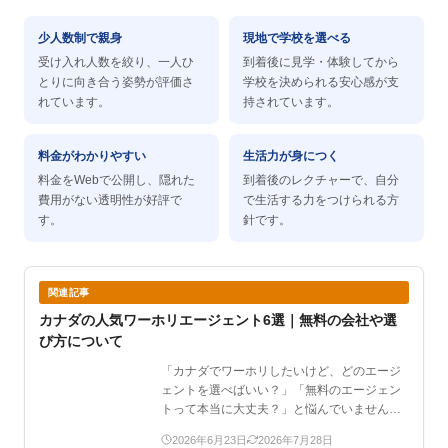
少人数制で親身
現地で学校を選べる
受け入れ人数を絞り、一人ひ
到着後に見学・体験してから
とりに向き合う姿勢が評価さ
学校を決められる安心感が支
れています。
持されています。
料金がわかりやすい
生活力が身につく
料金をWebで公開し、隠れた
到着後のレクチャーで、自分
費用がない透明性が好評で
で生活する力をつけられる方
す。
針です。
関連記事
カナダの人気ワーホリエージェント6選｜無料の会社や選
び方について
「カナダでワーホリしたいけど、どのエージ
ェントを選べばいい？」「無料のエージェン
トって本当に大丈夫？」と悩んでいません
か？カナダは治安の良さ…
2026年6月23日
2026年7月28日