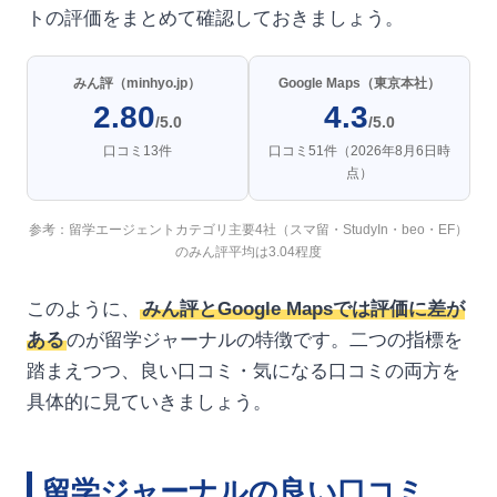
トの評価をまとめて確認しておきましょう。
みん評（minhyo.jp）
Google Maps（東京本社）
2.80
4.3
/5.0
/5.0
口コミ13件
口コミ51件（2026年8月6日時
点）
参考：留学エージェントカテゴリ主要4社（スマ留・StudyIn・beo・EF）
のみん評平均は3.04程度
このように、
みん評とGoogle Mapsでは評価に差が
ある
のが留学ジャーナルの特徴です。二つの指標を
踏まえつつ、良い口コミ・気になる口コミの両方を
具体的に見ていきましょう。
留学ジャーナルの良い口コミ