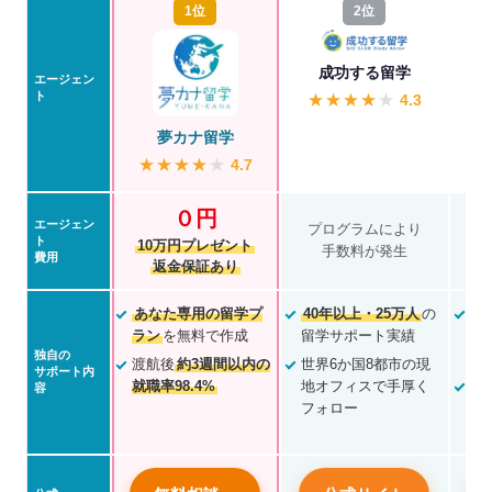
1位
2位
成功する留学
エージェン
ト
★
★
★
★
★
4.3
夢カナ留学
★
★
★
★
★
4.7
０円
エージェン
プログラムにより
ト
10万円プレゼント
手数料が発生
オ
費用
返金保証あり
あなた専用の留学プ
40年以上・25万人
の
Z
ラン
を無料で作成
留学サポート実績
2
独自の
と
渡航後
約3週間以内の
世界6か国8都市の現
サポート内
就職率98.4%
地オフィスで手厚く
利
容
フォロー
上
ポ