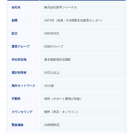
会社名
株式会社留学ジャーナル
創業
1971年（前身：ICS国際文化教育センター）
設立
2003年9月
運営グループ
KDDIグループ
本社所在地
東京都新宿区信濃町
累計利用者
20万人以上
海外ネットワーク
16カ国
手数料
有料（サポート費用が別途）
カウンセリング
無料（来店・オンライン）
緊急連絡
24時間対応