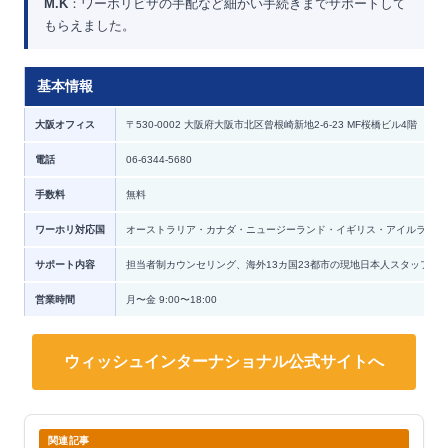
M.K
：ワーホリビザの手配など細かい手続きまでサポートして
もらえました。
基本情報
大阪オフィス
〒530-0002 大阪府大阪市北区曾根崎新地2-6-23 MF桜橋ビル4階
電話
06-6344-5680
手数料
無料
ワーホリ対応国
オーストラリア・カナダ・ニュージーランド・イギリス・アイルランド
サポート内容
担当者制カウンセリング、海外13カ国23都市の現地日本人スタッフサ
営業時間
月〜金 9:00〜18:00
ウィッシュインターナショナル公式サイトへ
関連記事