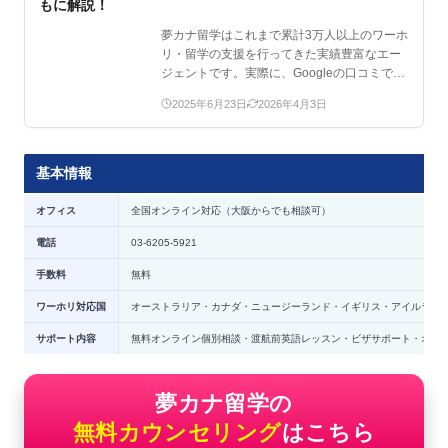
もに解説！
夢カナ留学はこれまで累計3万人以上のワーホ
リ・留学の支援を行ってきた実績豊富なエー
ジェントです。実際に、Googleの口コミで
★4.8※を獲…
2025年6月23日
2026年4月3日
基本情報
オフィス
全国オンライン対応（大阪からでも相談可）
電話
03-6205-5921
手数料
無料
ワーホリ対応国
オーストラリア・カナダ・ニュージーランド・イギリス・アイルラン
サポート内容
無料オンライン個別相談・渡航前英語レッスン・ビザサポート・オー
夢カナ留学の
無料カウンセリング
はこちら