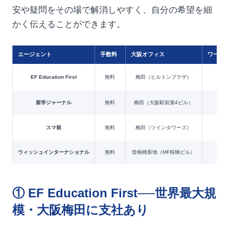
安や疑問をその場で解消しやすく、自分の希望を細
かく伝えることができます。
エージェント
手数料
大阪オフィス
ワーホ
EF Education First
無料
梅田（ヒルトンプラザ）
30
留学ジャーナル
無料
梅田（大阪駅前第4ビル）
主要
スマ留
無料
梅田（ツインタワーズ）
主
ウィッシュインターナショナル
無料
曾根崎新地（MF桜橋ビル）
主要
① EF Education First──世界最大規
模・大阪梅田に支社あり