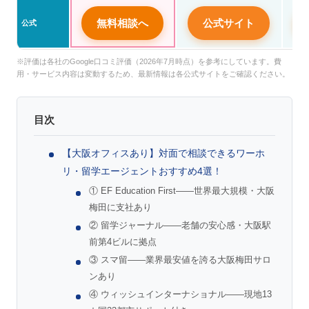
無料相談へ
公式サイト
公式
※評価は各社のGoogle口コミ評価（2026年7月時点）を参考にしています。費
用・サービス内容は変動するため、最新情報は各公式サイトをご確認ください。
目次
【大阪オフィスあり】対面で相談できるワーホ
リ・留学エージェントおすすめ4選！
① EF Education First——世界最大規模・大阪
梅田に支社あり
② 留学ジャーナル——老舗の安心感・大阪駅
前第4ビルに拠点
③ スマ留——業界最安値を誇る大阪梅田サロ
ンあり
④ ウィッシュインターナショナル——現地13