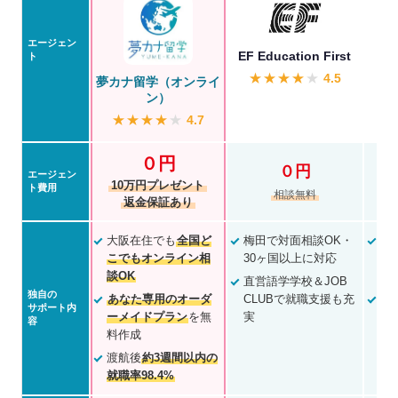
エージェン
EF Education First
ト
★
★
★
★
★
4.5
夢カナ留学（オンライ
ン）
★
★
★
★
★
4.7
０円
０円
エージェン
10万円プレゼント
ト費用
相談無料
返金保証あり
大阪在住でも
全国ど
梅田で対面相談OK・
創
こでもオンライン相
30ヶ国以上に対応
舗
談OK
員
直営語学学校＆JOB
独自の
あなた専用のオーダ
CLUBで就職支援も充
梅
サポート内
ーメイドプラン
を無
実
ル
容
料作成
き
渡航後
約3週間以内の
就職率98.4%