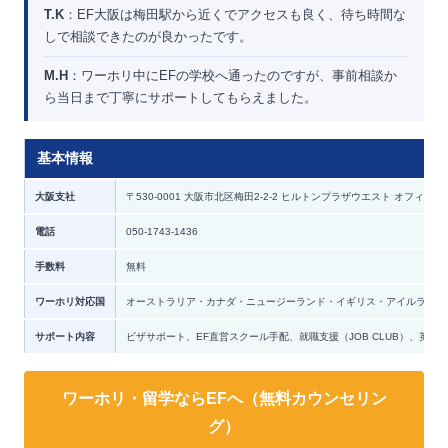
T.K
：EF大阪は梅田駅から近くでアクセスも良く、待ち時間な
しで相談できたのが良かったです。
M.H
：ワーホリ中にEFの学校へ通ったのですが、事前相談か
ら当日まで丁寧にサポートしてもらえました。
基本情報
大阪支社
〒530-0001 大阪市北区梅田2-2-2 ヒルトンプラザウエスト オフィスタ
電話
050-1743-1436
手数料
無料
ワーホリ対応国
オーストラリア・カナダ・ニュージーランド・イギリス・アイルランド
サポート内容
ビザサポート、EF直営スクール手配、就職支援（JOB CLUB）、英
ワーホリ・留学ならEFへ（無料カウンセリン
グ）