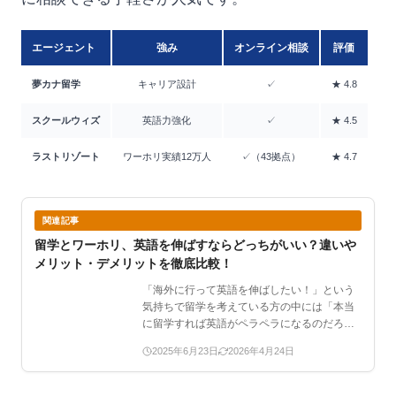
エージェント
強み
オンライン相談
評価
夢カナ留学
キャリア設計
✓
★ 4.8
スクールウィズ
英語力強化
✓
★ 4.5
ラストリゾート
ワーホリ実績12万人
✓（43拠点）
★ 4.7
関連記事
留学とワーホリ、英語を伸ばすならどっちがいい？違いや
メリット・デメリットを徹底比較！
「海外に行って英語を伸ばしたい！」という
気持ちで留学を考えている方の中には「本当
に留学すれば英語がペラペラになるのだろう
か」と不安に感じたり…
2025年6月23日
2026年4月24日