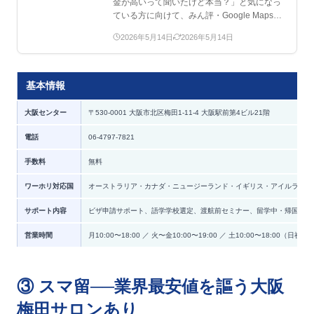
金が高いって聞いたけど本当？」と気になっ
ている方に向けて、みん評・Google Maps・
X（旧Tw…
2026年5月14日
2026年5月14日
基本情報
大阪センター
〒530-0001 大阪市北区梅田1-11-4 大阪駅前第4ビル21階
電話
06-4797-7821
手数料
無料
ワーホリ対応国
オーストラリア・カナダ・ニュージーランド・イギリス・アイルランド
サポート内容
ビザ申請サポート、語学学校選定、渡航前セミナー、留学中・帰国後サ
営業時間
月10:00〜18:00 ／ 火〜金10:00〜19:00 ／ 土10:00〜18:00（日祝定
③ スマ留──業界最安値を謳う大阪
梅田サロンあり