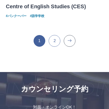
Centre of English Studies (CES)
#バンクーバー
#語学学校
1
2
NG APPOIN
カウンセリング予約
対面・オンラインOK！