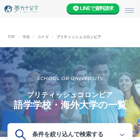
LINEで資料請求
メニ
TOP
学校
カナダ
ブリティッシュコロンビア
SCHOOL OR UNIVERSITY
ブリティッシュコロンビア
語学学校・海外大学の一覧
条件を絞り込んで検索する