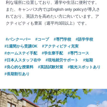
利な場所に位置しており、通学や生活に便利です。
また、キャンパス内ではEnglish only policyが導入さ
れており、英語力を高めたい方に向いています。ア
クティビティも豊富（週平均3回以上）です。
#バンクーバー
#コープ
#専門学校
#語学学校
#1週間から受講OK
#アクティビティ充実
#ホームステイ手配
#学生寮手配
#専門コース
#日本人スタッフ在中
#現地就労サポート
#短期
#良心的な授業料
#英語試験対策
#観光スポットあり
#長期割引あり