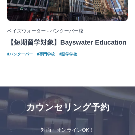
ベイズウォーター - バンクーバー校
【短期留学対象】Bayswater Education
#バンクーバー
#専門学校
#語学学校
OINTMENT
C
カウンセリング予約
対面・オンラインOK！