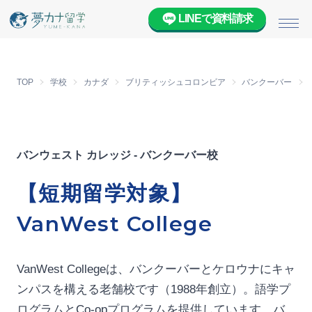
LINEで資料請求
メニ
TOP
学校
カナダ
ブリティッシュコロンビア
バンクーバー
バンウェスト カレッジ - バンクーバー校
【短期留学対象】
VanWest College
VanWest Collegeは、バンクーバーとケロウナにキャ
ンパスを構える老舗校です（1988年創立）。語学プ
ログラムとCo-opプログラムを提供しています。バ