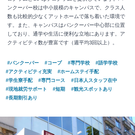
ンクーバー校は中小規模のキャンパスで、クラス人
数も比較的少なくアットホームで落ち着いた環境で
す。また、キャンパスはバンクーバー中心部に位置
しており、通学や生活に便利な立地にあります。ア
クティビティ数が豊富です（週平均3回以上）。
#バンクーバー
#コープ
#専門学校
#語学学校
#アクティビティ充実
#ホームステイ手配
#学生寮手配
#専門コース
#日本人スタッフ在中
#現地就労サポート
#短期
#観光スポットあり
#長期割引あり